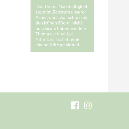
-
Das Thema Nachhaltigkeit
M
steht im Zentrum unserer
a
i
Arbeit und zwar schon seit
l
den frühen 80ern. Nicht
-
nur darum haben wir dem
A
Thema
nachhaltige
d
r
Altholzwirtschaft
eine
e
eigene Seite gewidmet .
s
s
e
:
E
-
M
a
i
l
-
A
d
r
e
s
s
e
: