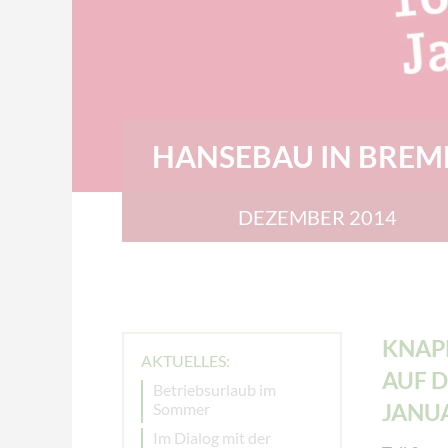
HANSEBAU IN BREM
DEZEMBER 2014
KNAPP
AKTUELLES:
AUF D
Betriebsurlaub im
JANUA
Sommer
Im Dialog mit der