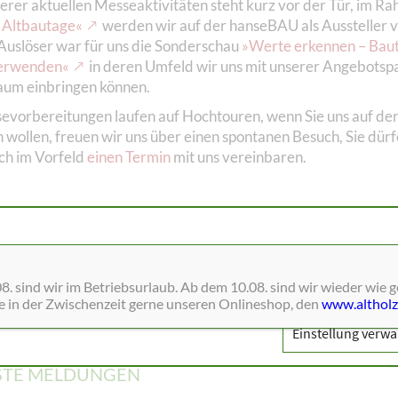
serer aktuellen Messeaktivitäten steht kurz vor der Tür, im R
 Altbautage«
werden wir auf der hanseBAU als Aussteller 
n Auslöser war für uns die Sonderschau
»Werte erkennen – Baut
erwenden«
in deren Umfeld wir uns mit unserer Angebotspa
aum einbringen können.
evorbereitungen laufen auf Hochtouren, wenn Sie uns auf de
 wollen, freuen wir uns über einen spontanen Besuch, Sie dür
ch im Vorfeld
einen Termin
mit uns vereinbaren.
EN
:
Messen
,
ne Dienste wie Schriften, Blätterkataloge, Social-Media und Analys
men:
Aktuelles
,
Coronavirus
,
Material
,
Medien
,
Menschen
,
Me
. sind wir im Betriebsurlaub. Ab dem 10.08. sind wir wieder wie 
ie in der Zwischenzeit gerne unseren Onlineshop, den
www.altholz
lass
,
Muße
,
verMischtes
,
Einstellung verwa
TE MELDUNGEN