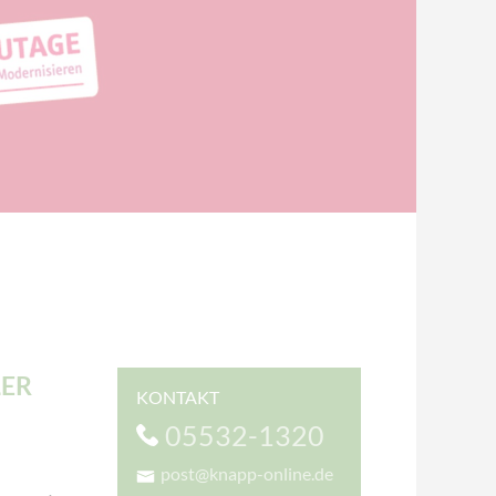
LER
KONTAKT
05532-1320
post@knapp-online.de