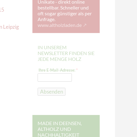
Unikate - direkt online
bestellbar. Schneller und
15
oft sogar günstiger als per
Anfrage.
www.altholzladen.de
 Leipzig
IN UNSEREM
NEWSLETTER FINDEN SIE
JEDE MENGE HOLZ
E
Ihre E-Mail-Adresse:
*
-
M
a
i
l
Absenden
-
A
d
r
e
s
s
MADE IN DEENSEN,
e
ALTHOLZ UND
:
NACHHALTIGKEIT
E