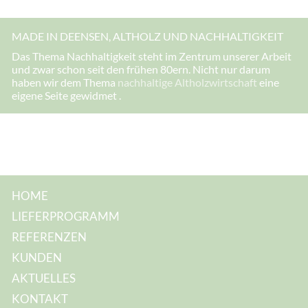
A
d
r
MADE IN DEENSEN, ALTHOLZ UND NACHHALTIGKEIT
e
s
Das Thema Nachhaltigkeit steht im Zentrum unserer Arbeit
s
und zwar schon seit den frühen 80ern. Nicht nur darum
e
:
haben wir dem Thema
nachhaltige Altholzwirtschaft
eine
eigene Seite gewidmet .
HOME
LIEFERPROGRAMM
REFERENZEN
KUNDEN
AKTUELLES
KONTAKT