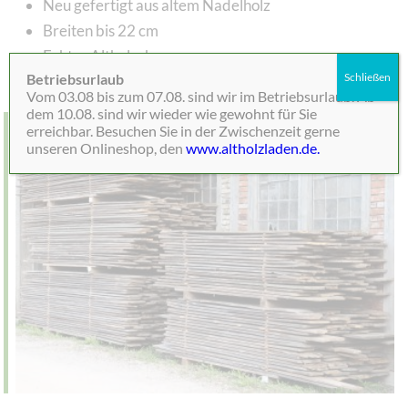
Neu gefertigt aus altem Nadelholz
Breiten bis 22 cm
Echter Altholzcharme
Betriebsurlaub
Schließen
Vom 03.08 bis zum 07.08. sind wir im Betriebsurlaub. Ab
dem 10.08. sind wir wieder wie gewohnt für Sie
erreichbar. Besuchen Sie in der Zwischenzeit gerne
unseren Onlineshop, den
www.altholzladen.de.