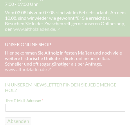
7:00 - 19:00 Uhr
Vom 03.08 bis zum 07.08. sind wir im Betriebsurlaub. Ab dem
10.08. sind wir wieder wie gewohnt für Sie erreichbar.
Besuchen Sie in der Zwischenzeit gerne unseren Onlineshop,
den
www.altholzladen.de.
UNSER ONLINE SHOP
Hier bekommen Sie Altholz in festen Maßen und noch viele
weitere historische Unikate - direkt online bestellbar.
Schneller und oft sogar günstiger als per Anfrage.
www.altholzladen.de
IN UNSEREM NEWSLETTER FINDEN SIE JEDE MENGE
HOLZ
*
Ihre E-Mail-Adresse:
*
E
-
M
a
i
Absenden
l
-