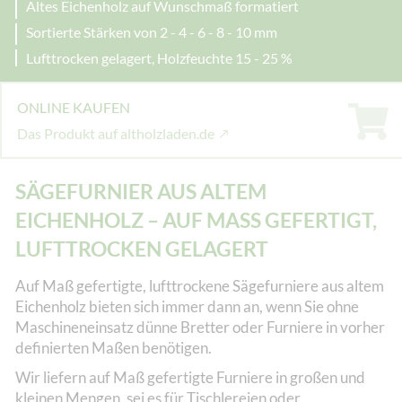
Altes Eichenholz auf Wunschmaß formatiert
Sortierte Stärken von 2 - 4 - 6 - 8 - 10 mm
Lufttrocken gelagert, Holzfeuchte 15 - 25 %
ONLINE KAUFEN
Das Produkt auf altholzladen.de
SÄGEFURNIER AUS ALTEM
EICHENHOLZ – AUF MASS GEFERTIGT, L
UFTTROCKEN GELAGERT
Auf Maß gefertigte, lufttrockene Sägefurniere aus altem
Eichenholz bieten sich immer dann an, wenn Sie ohne
Maschineneinsatz dünne Bretter oder Furniere in vorher
definierten Maßen benötigen.
Wir liefern auf Maß gefertigte Furniere in großen und
kleinen Mengen, sei es für Tischlereien oder