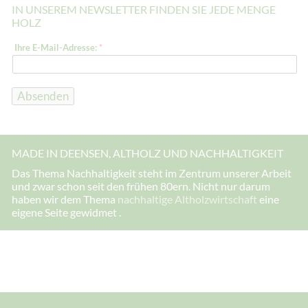
IN UNSEREM NEWSLETTER FINDEN SIE JEDE MENGE
HOLZ
E
Ihre E-Mail-Adresse:
*
-
M
a
i
l
Absenden
-
A
d
r
e
MADE IN DEENSEN, ALTHOLZ UND NACHHALTIGKEIT
s
s
Das Thema Nachhaltigkeit steht im Zentrum unserer Arbeit
e
und zwar schon seit den frühen 80ern. Nicht nur darum
:
E
haben wir dem Thema
nachhaltige Altholzwirtschaft
eine
-
eigene Seite gewidmet .
M
a
i
l
-
A
d
r
e