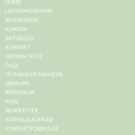
s
HOME
s
e
LIEFERPROGRAMM
:
*
REFERENZEN
KUNDEN
AKTUELLES
KONTAKT
DATENSCHUTZ
FAQS
TECHNISCHE HINWEISE
ÜBER UNS
IMPRESSUM
AGBS
NEWSLETTER
ALTHOLZLADEN.DE
KONTAKTFORMULAR