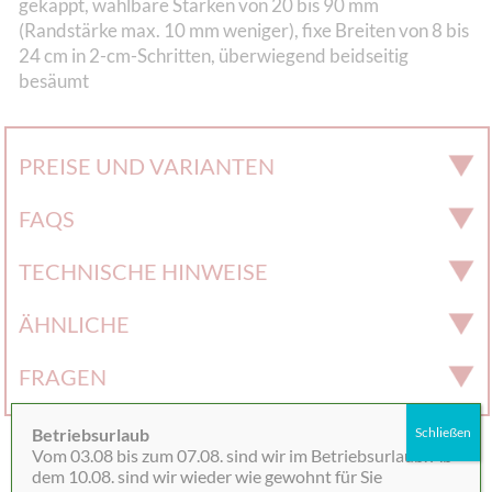
gekappt, wählbare Stärken von 20 bis 90 mm
(Randstärke max. 10 mm weniger), fixe Breiten von 8 bis
24 cm in 2-cm-Schritten, überwiegend beidseitig
besäumt
PREISE UND VARIANTEN
FAQS
TECHNISCHE HINWEISE
ÄHNLICHE
FRAGEN
Betriebsurlaub
Schließen
Vom 03.08 bis zum 07.08. sind wir im Betriebsurlaub. Ab
VORPRODUKTE
dem 10.08. sind wir wieder wie gewohnt für Sie