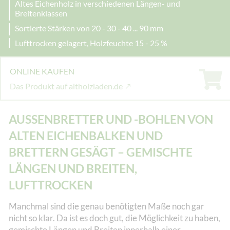
Altes Eichenholz in verschiedenen Längen- und
Breitenklassen
Sortierte Stärken von 20 - 30 - 40 ... 90 mm
Lufttrocken gelagert, Holzfeuchte 15 - 25 %
ONLINE KAUFEN
Das Produkt auf altholzladen.de
AUSSENBRETTER UND -BOHLEN VON A
LTEN EICHENBALKEN UND B
RETTERN GESÄGT – GEMISCHTE L
ÄNGEN UND BREITEN, L
UFTTROCKEN
Manchmal sind die genau benötigten Maße noch gar
nicht so klar. Da ist es doch gut, die Möglichkeit zu haben,
gemischte Längen und Breiten innerhalb einer