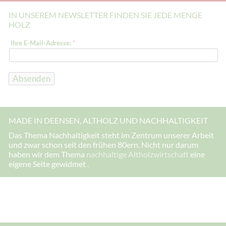
IN UNSEREM NEWSLETTER FINDEN SIE JEDE MENGE
HOLZ
I
Ihre E-Mail-Adresse:
*
h
r
e
I
h
Absenden
r
e
E
-
M
MADE IN DEENSEN, ALTHOLZ UND NACHHALTIGKEIT
a
i
Das Thema Nachhaltigkeit steht im Zentrum unserer Arbeit
l
und zwar schon seit den frühen 80ern. Nicht nur darum
-
A
haben wir dem Thema
nachhaltige Altholzwirtschaft
eine
d
eigene Seite gewidmet .
r
e
s
s
e
: