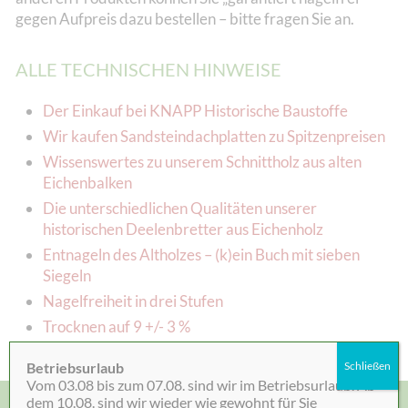
gegen Aufpreis dazu bestellen – bitte fragen Sie an.
ALLE TECHNISCHEN HINWEISE
Der Einkauf bei KNAPP Historische Baustoffe
Wir kaufen Sandsteindachplatten zu Spitzenpreisen
Wissenswertes zu unserem Schnittholz aus alten
Eichenbalken
Die unterschiedlichen Qualitäten unserer
historischen Deelenbretter aus Eichenholz
Entnageln des Altholzes – (k)ein Buch mit sieben
Siegeln
Nagelfreiheit in drei Stufen
Trocknen auf 9 +/- 3 %
Historische Eichenbalken auf Fixmaß zugesägt
Betriebsurlaub
Schließen
Vom 03.08 bis zum 07.08. sind wir im Betriebsurlaub. Ab
dem 10.08. sind wir wieder wie gewohnt für Sie
KONTAKT