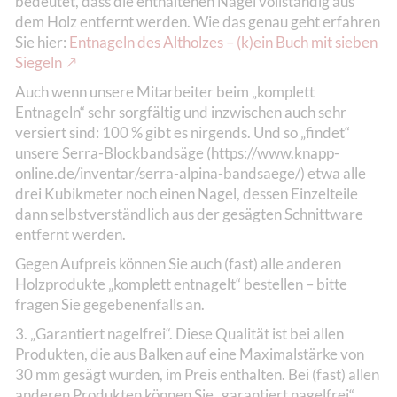
bedeutet, dass die enthaltenen Nägel vollständig aus
dem Holz entfernt werden. Wie das genau geht erfahren
Sie hier:
Entnageln des Altholzes – (k)ein Buch mit sieben
Siegeln
Auch wenn unsere Mitarbeiter beim „komplett
Entnageln“ sehr sorgfältig und inzwischen auch sehr
versiert sind: 100 % gibt es nirgends. Und so „findet“
unsere Serra-Blockbandsäge (https://www.knapp-
online.de/inventar/serra-alpina-bandsaege/) etwa alle
drei Kubikmeter noch einen Nagel, dessen Einzelteile
dann selbstverständlich aus der gesägten Schnittware
entfernt werden.
Gegen Aufpreis können Sie auch (fast) alle anderen
Holzprodukte „komplett entnagelt“ bestellen – bitte
fragen Sie gegebenenfalls an.
3. „Garantiert nagelfrei“. Diese Qualität ist bei allen
Produkten, die aus Balken auf eine Maximalstärke von
30 mm gesägt wurden, im Preis enthalten. Bei (fast) allen
anderen Produkten können Sie „garantiert nagelfrei“