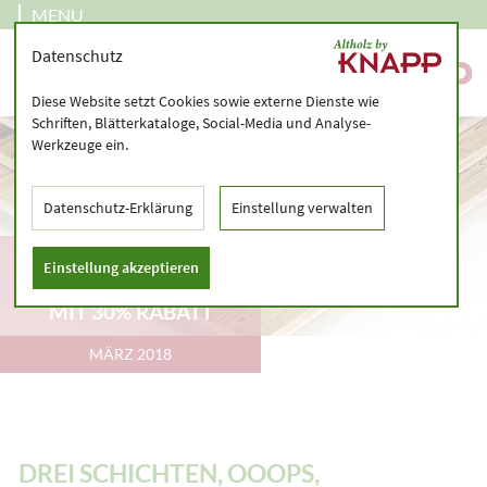
MENU
Datenschutz
Diese Website setzt Cookies sowie externe Dienste wie
Schriften, Blätterkataloge, Social-Media und Analyse-
Werkzeuge ein.
Datenschutz-Erklärung
Einstellung verwalten
DREI SCHICHTEN,
Einstellung akzeptieren
OOOPS, NADELHOLZ
MIT 30% RABATT
MÄRZ 2018
DREI SCHICHTEN, OOOPS,