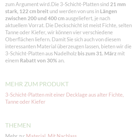
zum Argument wird.Die 3-Schicht-Platten sind
21 mm
stark, 122 cm breit
und werden von uns in
Längen
zwischen 200 und 400 cm
ausgeliefert, je nach
aktuellem Vorrat. Die Deckschicht ist meist Fichte, selten
Tanne oder Kiefer, wir können vier verschiedene
Oberflächen liefern. Damit Sie sich auch von diesem
interessanten Material überzeugen lassen, bieten wir die
3-Schicht-Platten aus Nadelholz
bis zum 31. März
mit
einem
Rabatt von 30%
an.
MEHR ZUM PRODUKT
3-Schicht-Platten mit einer Decklage aus alter Fichte,
Tanne oder Kiefer
THEMEN
Mehr zu:
Material
,
Mit Nachlass
,