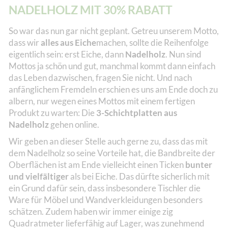
NADELHOLZ MIT 30% RABATT
So war das nun gar nicht geplant. Getreu unserem Motto,
dass wir
alles aus Eiche
machen, sollte die Reihenfolge
eigentlich sein: erst Eiche, dann
Nadelholz
. Nun sind
Mottos ja schön und gut, manchmal kommt dann einfach
das Leben dazwischen, fragen Sie nicht. Und nach
anfänglichem Fremdeln erschien es uns am Ende doch zu
albern, nur wegen eines Mottos mit einem fertigen
Produkt zu warten: Die
3-Schichtplatten aus
Nadelholz
gehen online.
Wir geben an dieser Stelle auch gerne zu, dass das mit
dem Nadelholz so seine Vorteile hat, die Bandbreite der
Oberflächen ist am Ende vielleicht einen Ticken
bunter
und vielfältiger
als bei Eiche. Das dürfte sicherlich mit
ein Grund dafür sein, dass insbesondere Tischler die
Ware für Möbel und Wandverkleidungen besonders
schätzen. Zudem haben wir immer einige zig
Quadratmeter lieferfähig auf Lager, was zunehmend