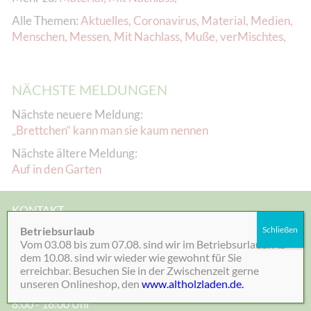
Alle Themen:
Aktuelles
,
Coronavirus
,
Material
,
Medien
,
Menschen
,
Messen
,
Mit Nachlass
,
Muße
,
verMischtes
,
NÄCHSTE MELDUNGEN
Nächste neuere Meldung:
„Brettchen“ kann man sie kaum nennen
Nächste ältere Meldung:
Auf in den Garten
KONTAKT
05532-1320
Betriebsurlaub
Schließen
Vom 03.08 bis zum 07.08. sind wir im Betriebsurlaub. Ab
dem 10.08. sind wir wieder wie gewohnt für Sie
post@knapp-online.de
erreichbar. Besuchen Sie in der Zwischenzeit gerne
Öffnungszeiten:
unseren Onlineshop, den
www.altholzladen.de.
Montag bis Freitag:
8:00 - 16:00 Uhr