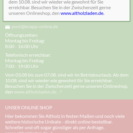
dem 10.08. sind wir wieder wie gewohnt für Sie
KONTAKT
erreichbar. Besuchen Sie in der Zwischenzeit gerne
unseren Onlineshop, den
www.altholzladen.de.
05532-1320
post@knapp-online.de
Öffnungszeiten:
Montag bis Freitag:
8:00 - 16:00 Uhr
Telefonisch erreichbar:
Montag bis Freitag
7:00 - 19:00 Uhr
Vom 03.08 bis zum 07.08. sind wir im Betriebsurlaub. Ab dem
10.08. sind wir wieder wie gewohnt für Sie erreichbar.
Besuchen Sie in der Zwischenzeit gerne unseren Onlineshop,
den
www.altholzladen.de.
UNSER ONLINE SHOP
Hier bekommen Sie Altholz in festen Maßen und noch viele
weitere historische Unikate - direkt online bestellbar.
Schneller und oft sogar günstiger als per Anfrage.
www.altholzladen.de