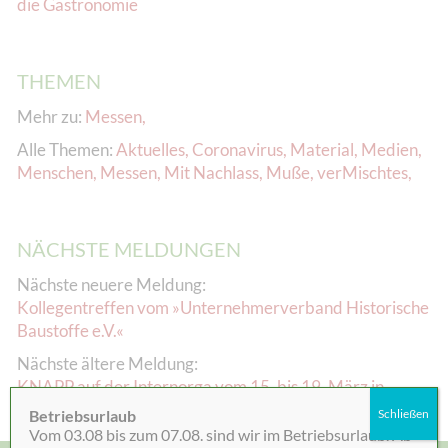
die Gastronomie
THEMEN
Mehr zu:
Messen
,
Alle Themen:
Aktuelles
,
Coronavirus
,
Material
,
Medien
,
Menschen
,
Messen
,
Mit Nachlass
,
Muße
,
verMischtes
,
NÄCHSTE MELDUNGEN
Nächste neuere Meldung:
Kollegentreffen vom »Unternehmerverband Historische
Baustoffe e.V.«
Nächste ältere Meldung:
KNAPP auf der Internorga vom 15. bis 19. März in
Hamburg
Betriebsurlaub
Schließen
Vom 03.08 bis zum 07.08. sind wir im Betriebsurlaub. Ab