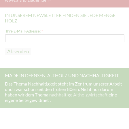
IN UNSEREM NEWSLETTER FINDEN SIE JEDE MENGE
HOLZ
E
Ihre E-Mail-Adresse:
*
-
M
a
i
l
Absenden
-
A
d
r
e
MADE IN DEENSEN, ALTHOLZ UND NACHHALTIGKEIT
s
s
Das Thema Nachhaltigkeit steht im Zentrum unserer Arbeit
e
und zwar schon seit den frühen 80ern. Nicht nur darum
:
E
haben wir dem Thema
nachhaltige Altholzwirtschaft
eine
-
eigene Seite gewidmet .
M
a
i
l
-
A
d