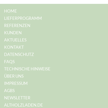
r
e
s
HOME
s
e
LIEFERPROGRAMM
:
REFERENZEN
KUNDEN
AKTUELLES
KONTAKT
DATENSCHUTZ
FAQS
TECHNISCHE HINWEISE
ÜBER UNS
IMPRESSUM
AGBS
NEWSLETTER
ALTHOLZLADEN.DE