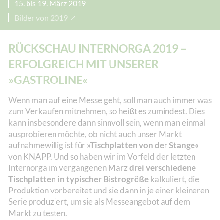
15. bis 19. März 2019
Bilder von 2019
RÜCKSCHAU INTERNORGA 2019 –
ERFOLGREICH MIT UNSERER
»GASTROLINE«
Wenn man auf eine Messe geht, soll man auch immer was
zum Verkaufen mitnehmen, so heißt es zumindest. Dies
kann insbesondere dann sinnvoll sein, wenn man einmal
ausprobieren möchte, ob nicht auch unser Markt
aufnahmewillig ist für
»Tischplatten von der Stange«
von KNAPP. Und so haben wir im Vorfeld der letzten
Internorga im vergangenen März
drei verschiedene
Tischplatten in typischer Bistrogröße
kalkuliert, die
Produktion vorbereitet und sie dann in je einer kleineren
Serie produziert, um sie als Messeangebot auf dem
Markt zu testen.