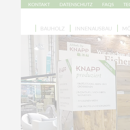
KONTAKT
DATENSCHUTZ
FAQS
TE
BAUHOLZ
INNENAUSBAU
MÖ