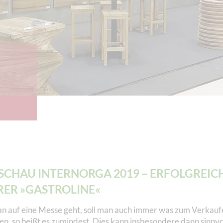
CHAU INTERNORGA 2019 – ERFOLGREIC
RER »GASTROLINE«
 auf eine Messe geht, soll man auch immer was zum Verkauf
n, so heißt es zumindest. Dies kann insbesondere dann sinnvol