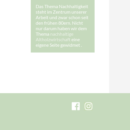
-
Das Thema Nachhaltigkeit
M
steht im Zentrum unserer
a
i
Arbeit und zwar schon seit
l
den frühen 80ern. Nicht
-
nur darum haben wir dem
A
Thema
nachhaltige
d
r
Altholzwirtschaft
eine
e
eigene Seite gewidmet .
s
s
e
:
I
h
r
e