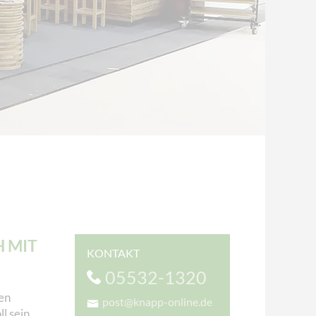
H MIT
KONTAKT
05532-1320
en
post@knapp-online.de
l sein,