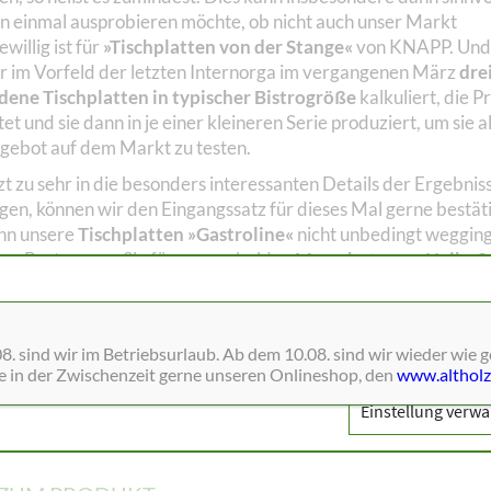
 einmal ausprobieren möchte, ob nicht auch unser Markt
illig ist für
»Tischplatten von der Stange«
von KNAPP. Und
r im Vorfeld der letzten Internorga im vergangenen März
dre
dene Tischplatten in typischer Bistrogröße
kalkuliert, die P
et und sie dann in je einer kleineren Serie produziert, um sie a
ebot auf dem Markt zu testen.
t zu sehr in die besonders interessanten Details der Ergebnis
igen, können wir den Eingangssatz für dieses Mal gerne bestät
nn unsere
Tischplatten »Gastroline«
nicht unbedingt weggin
ten Brot, waren Sie für unsere beiden
Messebetreuer Heike Se
jamin Staude
schon einmal eine große Hilfe beim Knüpfen vo
n und der Besprechung technischer Details mit Kunden aller 
nde der Messe dann auch noch der Umsatz stimmte, haben wir
ne Dienste wie Schriften, Blätterkataloge, Social-Media und Analys
. sind wir im Betriebsurlaub. Ab dem 10.08. sind wir wieder wie 
drei Tischplatten als neue Produktlinie in unser Angebot über
ie in der Zwischenzeit gerne unseren Onlineshop, den
www.altholz
uns auch fest vorgenommen, auch die nächste Messe wieder m
ebot zu bestücken.
Einstellung verwa