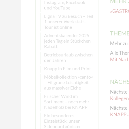
MEHR 
Instagram, Facebook
und YouTube
»GASTROL
Ligna TV zu Besuch – Teil
1 unserer Werkstatt-
Tour ist online
THEM
Adventskalender 2025 –
jeden Tag ein Stückchen
Mehr zu
Rabatt
Alle The
Betriebsurlaub zwischen
Mit Nach
den Jahren
Knapp in Film und Print
Möbelkollektion »canto«
NÄCHS
– Filigrane Leichtigkeit
aus massiver Eiche
Nächste 
Frischer Wind im
Kollegen
Sortiment – noch mehr
Nadelholz bei KNAPP
Nächste 
KNAPP au
Ein besonderes
Einzelstück: unser
Sideboard »único«