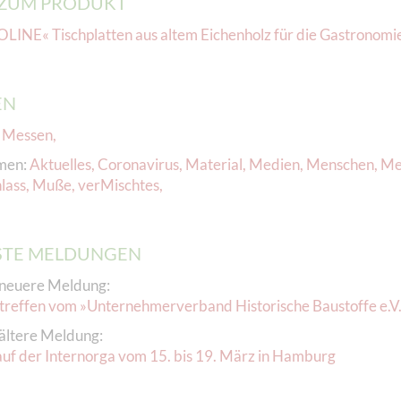
ZUM PRODUKT
INE« Tischplatten aus altem Eichenholz für die Gastronomi
EN
:
Messen
,
men:
Aktuelles
,
Coronavirus
,
Material
,
Medien
,
Menschen
,
Me
lass
,
Muße
,
verMischtes
,
TE MELDUNGEN
neuere Meldung:
treffen vom »Unternehmerverband Historische Baustoffe e.V
ältere Meldung:
f der Internorga vom 15. bis 19. März in Hamburg