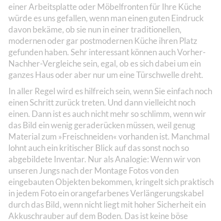
einer Arbeitsplatte oder Möbelfronten für Ihre Küche
würde es uns gefallen, wenn man einen guten Eindruck
davon bekäme, ob sie nun in einer traditionellen,
modernen oder gar postmodernen Küche ihren Platz
gefunden haben. Sehr interessant können auch Vorher-
Nachher-Vergleiche sein, egal, ob es sich dabei um ein
ganzes Haus oder aber nur um eine Türschwelle dreht.
In aller Regel wird es hilfreich sein, wenn Sie einfach noch
einen Schritt zurück treten. Und dann vielleicht noch
einen. Dann ist es auch nicht mehr so schlimm, wenn wir
das Bild ein wenig geraderücken müssen, weil genug
Material zum »Freischneiden« vorhanden ist. Manchmal
lohnt auch ein kritischer Blick auf das sonst noch so
abgebildete Inventar. Nur als Analogie: Wenn wir von
unseren Jungs nach der Montage Fotos von den
eingebauten Objekten bekommen, kringelt sich praktisch
in jedem Foto ein orangefarbenes Verlängerungskabel
durch das Bild, wenn nicht liegt mit hoher Sicherheit ein
Akkuschrauber auf dem Boden. Das ist keine böse