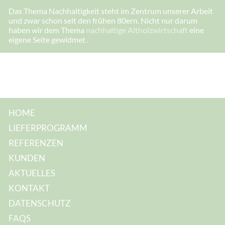
s
Das Thema Nachhaltigkeit steht im Zentrum unserer Arbeit
e
und zwar schon seit den frühen 80ern. Nicht nur darum
:
I
haben wir dem Thema
nachhaltige Altholzwirtschaft
eine
h
eigene Seite gewidmet .
r
e
HOME
LIEFERPROGRAMM
REFERENZEN
KUNDEN
AKTUELLES
KONTAKT
DATENSCHUTZ
FAQS