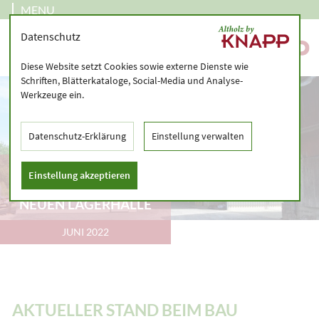
MENU
Datenschutz
Diese Website setzt Cookies sowie externe Dienste wie
Schriften, Blätterkataloge, Social-Media und Analyse-
Werkzeuge ein.
Datenschutz-Erklärung
Einstellung verwalten
AKTUELLER STAND
Einstellung akzeptieren
BEIM BAU UNSERER
NEUEN LAGERHALLE
JUNI 2022
AKTUELLER STAND BEIM BAU