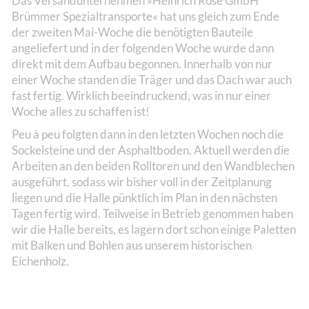
Das Versandunternehmen »Heinrich Rose GmbH
Brümmer Spezialtransporte« hat uns gleich zum Ende
der zweiten Mai-Woche die benötigten Bauteile
angeliefert und in der folgenden Woche wurde dann
direkt mit dem Aufbau begonnen. Innerhalb von nur
einer Woche standen die Träger und das Dach war auch
fast fertig. Wirklich beeindruckend, was in nur einer
Woche alles zu schaffen ist!
Peu à peu folgten dann in den letzten Wochen noch die
Sockelsteine und der Asphaltboden. Aktuell werden die
Arbeiten an den beiden Rolltoren und den Wandblechen
ausgeführt, sodass wir bisher voll in der Zeitplanung
liegen und die Halle pünktlich im Plan in den nächsten
Tagen fertig wird. Teilweise in Betrieb genommen haben
wir die Halle bereits, es lagern dort schon einige Paletten
mit Balken und Bohlen aus unserem historischen
Eichenholz.