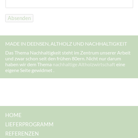
M
a
i
l
Absenden
-
A
d
r
e
MADE IN DEENSEN, ALTHOLZ UND NACHHALTIGKEIT
s
s
Das Thema Nachhaltigkeit steht im Zentrum unserer Arbeit
e
und zwar schon seit den frühen 80ern. Nicht nur darum
:
E
haben wir dem Thema
nachhaltige Altholzwirtschaft
eine
-
eigene Seite gewidmet .
M
a
i
l
-
A
d
r
e
s
HOME
s
e
LIEFERPROGRAMM
:
*
REFERENZEN