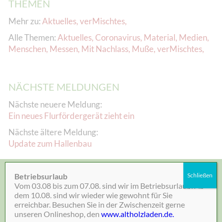
THEMEN
Mehr zu:
Aktuelles
,
verMischtes
,
Alle Themen:
Aktuelles
,
Coronavirus
,
Material
,
Medien
,
Menschen
,
Messen
,
Mit Nachlass
,
Muße
,
verMischtes
,
NÄCHSTE MELDUNGEN
Nächste neuere Meldung:
Ein neues Flurfördergerät zieht ein
Nächste ältere Meldung:
Update zum Hallenbau
KONTAKT
Betriebsurlaub
Schließen
Vom 03.08 bis zum 07.08. sind wir im Betriebsurlaub. Ab
05532-1320
dem 10.08. sind wir wieder wie gewohnt für Sie
erreichbar. Besuchen Sie in der Zwischenzeit gerne
post@knapp-online.de
unseren Onlineshop, den
www.altholzladen.de.
Öffnungszeiten: