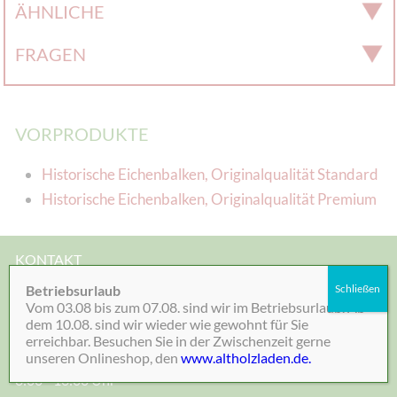
ÄHNLICHE
FRAGEN
VORPRODUKTE
Historische Eichenbalken, Originalqualität Standard
Historische Eichenbalken, Originalqualität Premium
KONTAKT
05532-1320
Betriebsurlaub
Schließen
Vom 03.08 bis zum 07.08. sind wir im Betriebsurlaub. Ab
post@knapp-online.de
dem 10.08. sind wir wieder wie gewohnt für Sie
erreichbar. Besuchen Sie in der Zwischenzeit gerne
Öffnungszeiten:
unseren Onlineshop, den
www.altholzladen.de.
Montag bis Freitag:
8:00 - 16:00 Uhr