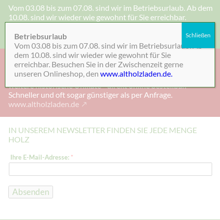
Vom 03.08 bis zum 07.08. sind wir im Betriebsurlaub. Ab dem
10.08. sind wir wieder wie gewohnt für Sie erreichbar.
Besuchen Sie in der Zwischenzeit gerne unseren Onlineshop,
den
www.altholzladen.de.
Betriebsurlaub
Schließen
Vom 03.08 bis zum 07.08. sind wir im Betriebsurlaub. Ab
dem 10.08. sind wir wieder wie gewohnt für Sie
UNSER ONLINE SHOP
erreichbar. Besuchen Sie in der Zwischenzeit gerne
unseren Onlineshop, den
www.altholzladen.de.
Hier bekommen Sie Altholz in festen Maßen und noch viele
weitere historische Unikate - direkt online bestellbar.
Schneller und oft sogar günstiger als per Anfrage.
www.altholzladen.de
IN UNSEREM NEWSLETTER FINDEN SIE JEDE MENGE
HOLZ
E
Ihre E-Mail-Adresse:
*
-
M
a
i
l
Absenden
-
A
d
r