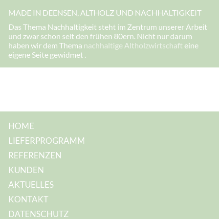
e
MADE IN DEENSEN, ALTHOLZ UND NACHHALTIGKEIT
s
s
Das Thema Nachhaltigkeit steht im Zentrum unserer Arbeit
e
und zwar schon seit den frühen 80ern. Nicht nur darum
:
*
haben wir dem Thema
nachhaltige Altholzwirtschaft
eine
E
eigene Seite gewidmet .
-
M
a
i
l
-
A
d
r
e
HOME
s
s
LIEFERPROGRAMM
e
:
REFERENZEN
KUNDEN
AKTUELLES
KONTAKT
DATENSCHUTZ