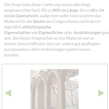
Die Ansprüche dieser Lieferung waren allerdings
ausgesprochen hoch: Bis zu
800 cm Länge
, bis zu
40 x 34
cm im Querschnitt
, außerdem sollte insbesondere das
Material für die
Säulen
des Erdgeschosses nicht durch
eigentlich
altholztypische
Eigenschaften
wie
Zapfenlöcher
oder
Ausblattungen
ges
sein. Bei diesen Ansprüchen an das Material war es
wieder einmal hilfreich, dass wir unsere gut gepflegten
europaweiten Lieferverbindungen spielen lassen
konnten.