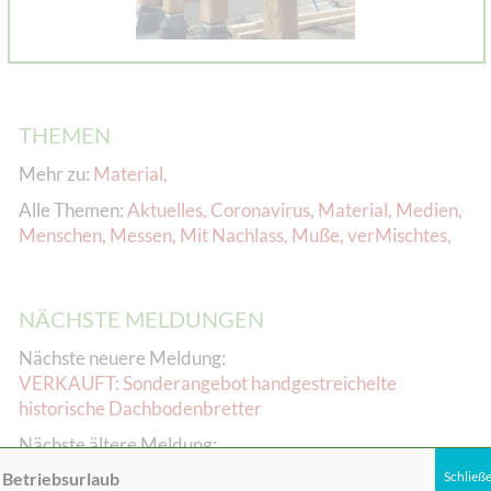
THEMEN
Mehr zu:
Material
,
Alle Themen:
Aktuelles
,
Coronavirus
,
Material
,
Medien
,
Menschen
,
Messen
,
Mit Nachlass
,
Muße
,
verMischtes
,
NÄCHSTE MELDUNGEN
Nächste neuere Meldung:
VERKAUFT: Sonderangebot handgestreichelte
historische Dachbodenbretter
Nächste ältere Meldung:
Der Aachener Weihnachtsmarkt lohnt doppelt: Wir sind
Betriebsurlaub
Schließ