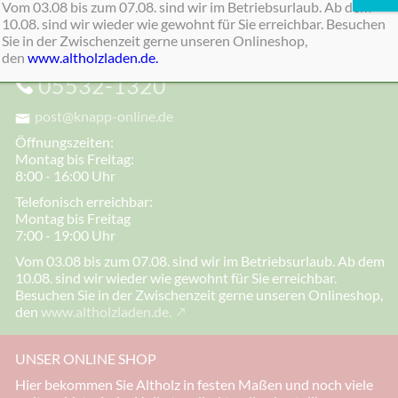
dabei
Vom 03.08 bis zum 07.08. sind wir im Betriebsurlaub. Ab dem
10.08. sind wir wieder wie gewohnt für Sie erreichbar. Besuchen
Sie in der Zwischenzeit gerne unseren Onlineshop,
KONTAKT
den
www.altholzladen.de.
05532-1320
post@knapp-online.de
Öffnungszeiten:
Montag bis Freitag:
8:00 - 16:00 Uhr
Telefonisch erreichbar:
Montag bis Freitag
7:00 - 19:00 Uhr
Vom 03.08 bis zum 07.08. sind wir im Betriebsurlaub. Ab dem
10.08. sind wir wieder wie gewohnt für Sie erreichbar.
Besuchen Sie in der Zwischenzeit gerne unseren Onlineshop,
den
www.altholzladen.de.
UNSER ONLINE SHOP
Hier bekommen Sie Altholz in festen Maßen und noch viele