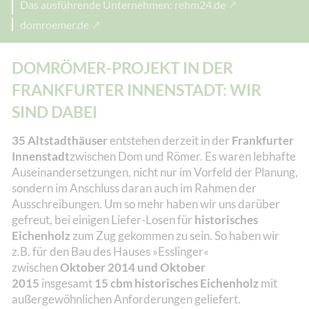
Das ausführende Unternehmen: rehm24.de
domroemer.de
DOMRÖMER-PROJEKT IN DER
FRANKFURTER INNENSTADT: WIR
SIND DABEI
35 Altstadthäuser
entstehen derzeit in der
Frankfurter
Innenstadt
zwischen Dom und Römer. Es waren lebhafte
Auseinandersetzungen, nicht nur im Vorfeld der Planung,
sondern im Anschluss daran auch im Rahmen der
Ausschreibungen. Um so mehr haben wir uns darüber
gefreut, bei einigen Liefer-Losen für
historisches
Eichenholz
zum Zug gekommen zu sein. So haben wir
z.B. für den Bau des Hauses »Esslinger«
zwischen
Oktober 2014 und Oktober
2015
insgesamt
15 cbm historisches Eichenholz
mit
außergewöhnlichen Anforderungen geliefert.