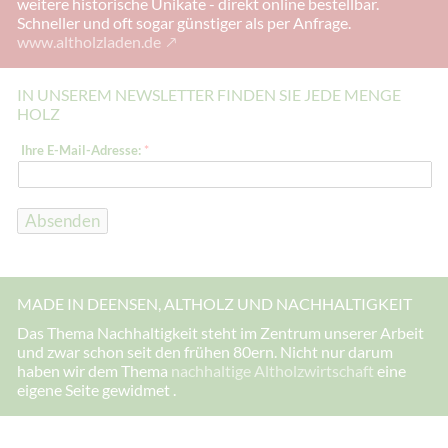
weitere historische Unikate - direkt online bestellbar.
Schneller und oft sogar günstiger als per Anfrage.
www.altholzladen.de
IN UNSEREM NEWSLETTER FINDEN SIE JEDE MENGE
HOLZ
*
Ihre E-Mail-Adresse:
*
I
h
r
e
*
Absenden
MADE IN DEENSEN, ALTHOLZ UND NACHHALTIGKEIT
Das Thema Nachhaltigkeit steht im Zentrum unserer Arbeit
und zwar schon seit den frühen 80ern. Nicht nur darum
haben wir dem Thema
nachhaltige Altholzwirtschaft
eine
eigene Seite gewidmet .