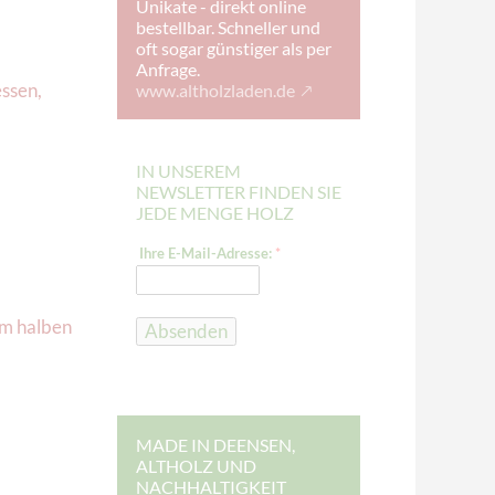
Unikate - direkt online
bestellbar. Schneller und
oft sogar günstiger als per
Anfrage.
ssen
,
www.altholzladen.de
IN UNSEREM
NEWSLETTER FINDEN SIE
JEDE MENGE HOLZ
E
Ihre E-Mail-Adresse:
*
-
M
a
i
um halben
l
Absenden
-
A
d
r
e
s
s
MADE IN DEENSEN,
e
ALTHOLZ UND
:
NACHHALTIGKEIT
E