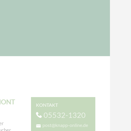
MONT
KONTAKT
05532-1320
er
post@knapp-online.de
aucher