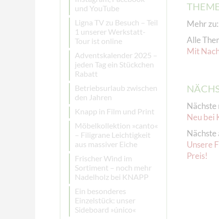
THEM
und YouTube
Ligna TV zu Besuch – Teil
Mehr zu
1 unserer Werkstatt-
Alle The
Tour ist online
Mit Nach
Adventskalender 2025 –
jeden Tag ein Stückchen
Rabatt
NÄCHS
Betriebsurlaub zwischen
den Jahren
Nächste 
Knapp in Film und Print
Neu bei 
Möbelkollektion »canto«
Nächste 
– Filigrane Leichtigkeit
aus massiver Eiche
Unsere F
Preis!
Frischer Wind im
Sortiment – noch mehr
Nadelholz bei KNAPP
Ein besonderes
Einzelstück: unser
Sideboard »único«