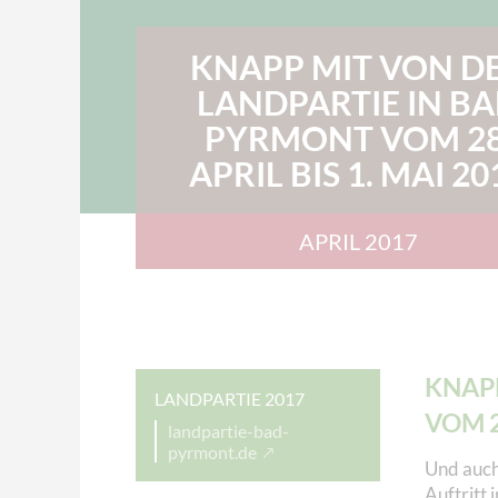
KNAPP MIT VON D
LANDPARTIE IN B
PYRMONT VOM 28
APRIL BIS 1. MAI 20
APRIL 2017
KNAPP
LANDPARTIE 2017
VOM 2
landpartie-bad-
pyrmont.de
Und auch
Auftritt 