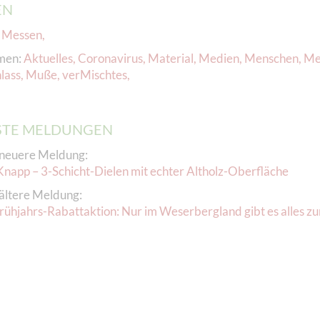
EN
:
Messen
,
men:
Aktuelles
,
Coronavirus
,
Material
,
Medien
,
Menschen
,
Me
lass
,
Muße
,
verMischtes
,
TE MELDUNGEN
neuere Meldung:
Knapp – 3-Schicht-Dielen mit echter Altholz-Oberfläche
ältere Meldung:
rühjahrs-Rabattaktion: Nur im Weserbergland gibt es alles z