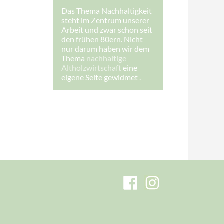
-
Das Thema Nachhaltigkeit
M
steht im Zentrum unserer
a
i
Arbeit und zwar schon seit
l
den frühen 80ern. Nicht
-
nur darum haben wir dem
A
Thema
nachhaltige
d
r
Altholzwirtschaft
eine
e
eigene Seite gewidmet .
s
s
e
:
E
-
M
a
i
l
-
A
d
r
e
s
s
e
: