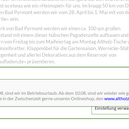
fast so etwas wie ein »Heimspiel« für uns. Im knapp 50 km von 
en Bad Pyrmont werden wir vom 28. April bis 1. Mai mit von d
tie« sein.
rk von Bad Pyrmont werden wir einen ca. 100 qm großen
stand mit einem dieser hübschen Pagodenzelte aufbauen und
n von Freitag bis zum Maifeiertag am Montag Altholz-Tische 
inzelbretter, Klappmöbel für die Gartensaison, Wernicke-Stüh
egenheit und allerlei Dekoratives aus dem Reservoir von
aufladen.de« präsentieren.
 Ihren Ausflug nach Bad Pyrmont bereits geplant haben, scha
ab in unserem Online-Shop um, wir bringen nach Absprache ge
zur Ansicht mit. Den Preis für Ihre Eintrittskarten (EUR 10,- 
ne Dienste wie Schriften, Blätterkataloge, Social-Media und Analys
nem) bekommen Sie auf jeden Fall mit Käufen bei uns verrec
. sind wir im Betriebsurlaub. Ab dem 10.08. sind wir wieder wie 
ie einfach einen Ausdruck des Newsletters mit, die erste Seite
ie in der Zwischenzeit gerne unseren Onlineshop, den
www.altholz
h. Wer seine Newsletter mit dem Smartphone liest, bei dem rei
Einstellung verwa
 auch ein schneller Blick darauf.