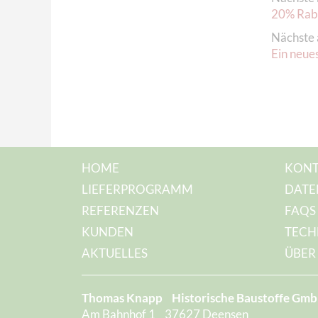
20% Raba
Nächste 
Ein neues
HOME
KONT
LIEFERPROGRAMM
DATE
REFERENZEN
FAQS
KUNDEN
TECH
AKTUELLES
ÜBER
Thomas Knapp
Historische Baustoffe Gm
Am Bahnhof 1
37627 Deensen