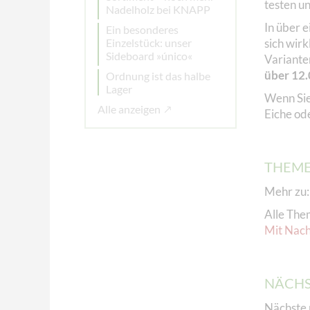
testen u
Nadelholz bei KNAPP
In über e
Ein besonderes
Einzelstück: unser
sich wir
Sideboard »único«
Varianten
über 12.
Ordnung ist das halbe
Lager
Wenn Sie
Alle anzeigen
Eiche ode
THEM
Mehr zu
Alle The
Mit Nach
NÄCHS
Nächste 