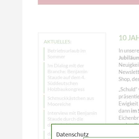
10 JA
AKTUELLES:
In unser
Betriebsurlaub im
Sommer
Jubiläu
Neuigkeit
Im Dialog mit der
Branche: Benjamin
Newslett
Staude auf dem 4.
Shop, de
Süddeutschen
Holzbaukongress
„Schuld“ 
präsenti
Schmuckkästchen aus
Ewigkeit
Mooreiche
dann
im
Interview mit Benjamin
Eichenbr
Staude durch die
dach+holzbau
und
onli
Datenschutz
dach+holzbau berichtet
Unsere O