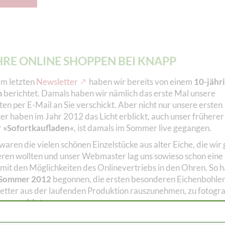
HRE ONLINE SHOPPEN BEI KNAPP
em letzten
Newsletter
haben wir bereits von einem
10-jähr
m
berichtet. Damals haben wir nämlich das erste Mal unsere
en per E-Mail an Sie verschickt. Aber nicht nur unsere ersten
er haben im Jahr 2012 das Licht erblickt, auch unser früherer
r
»Sofortkaufladen«
, ist damals im Sommer live gegangen.
waren die vielen schönen Einzelstücke aus alter Eiche, die wir
eren wollten und unser Webmaster lag uns sowieso schon eine
 mit den Möglichkeiten des Onlinevertriebs in den Ohren. So 
 Sommer 2012
begonnen, die ersten besonderen Eichenbohle
etter aus der laufenden Produktion rauszunehmen, zu fotogra
ne anzubieten
.
nline-Präsenzen haben sich in den darauffolgenden Jahren da