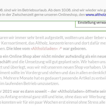
ntwickelt. Zu den besonderen Bohlen und Brettern haben sich
balken, Schriftbalken, gesägtes Eichenholz und noch vieles 
ne Dienste wie Schriften, Blätterkataloge, Social-Media und Analys
. sind wir im Betriebsurlaub. Ab dem 10.08. sind wir wieder wie 
lt. Nicht nur Altholz gab es über die Jahre bei uns zu kaufen,
ie in der Zwischenzeit gerne unseren Onlineshop, den
www.altholz
edene
andere historische Originale
hat der Chef bei seinen
Einstellung verwa
touren regelmäßig mit nach Hause gebracht und in unserem O
eboten.
ren wir immer sehr breit aufgestellt, wollten uns aber lieber
 Kernsortiment, das Altholz, konzentrieren und dort dafür meh
hen.
Die Idee vom
»Altholzladen«
war geboren.
so ein Online Shop aber nicht minder aufwändig als ein neu
schäft
und die Umsetzung will gut geplant sein. Wir haben uns
zt und überlegt, was wir mit unserem neuen Shop vorhaben. U
iment sollte im Vordergrund stehen und das in allen erdenklic
n. Mehrere Monate hat es gedauert passende Artikel zu entwi
s im laufenden Betrieb umzusetzen.
r 2021 war es dann soweit – der »Altholzladen« öffnete sei
, zu Anfang erstmal ganz still und leise, ohne dass wir Werbun
o konnten wir für ein paar Wochen erst einmal ohne Stress all