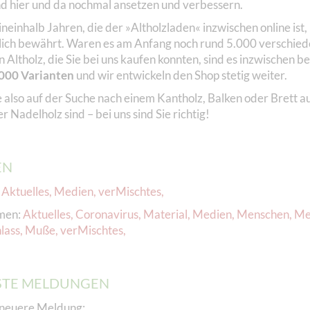
nd hier und da nochmal ansetzen und verbessern.
ineinhalb Jahren, die der »Altholzladen« inzwischen online ist, 
klich bewährt. Waren es am Anfang noch rund 5.000 verschie
 Altholz, die Sie bei uns kaufen konnten, sind es inzwischen be
000 Varianten
und wir entwickeln den Shop stetig weiter.
 also auf der Suche nach einem Kantholz, Balken oder Brett au
r Nadelholz sind – bei uns sind Sie richtig!
EN
:
Aktuelles
,
Medien
,
verMischtes
,
men:
Aktuelles
,
Coronavirus
,
Material
,
Medien
,
Menschen
,
Me
lass
,
Muße
,
verMischtes
,
TE MELDUNGEN
neuere Meldung: