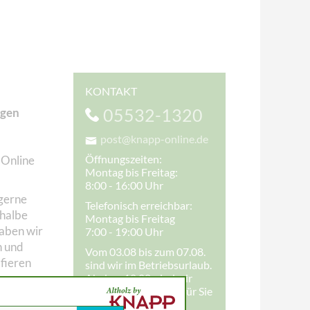
KONTAKT
05532-1320
igen
post@knapp-online.de
Öffnungszeiten:
 Online
Montag bis Freitag:
8:00 - 16:00 Uhr
 gerne
Telefonisch erreichbar:
 halbe
Montag bis Freitag
haben wir
7:00 - 19:00 Uhr
n und
Vom 03.08 bis zum 07.08.
fieren
sind wir im Betriebsurlaub.
Ab dem 10.08. sind wir
wieder wie gewohnt für Sie
nn stetig
erreichbar.