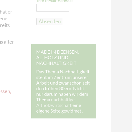
Ihre E-Mail-Adresse:
*
-
M
hat er
a
i
dene
l
Absenden
-
reits
A
d
r
s alter
e
s
s
MADE IN DEENSEN,
e
ALTHOLZ UND
:
NACHHALTIGKEIT
I
h
Das Thema Nachhaltigkeit
r
steht im Zentrum unserer
e
E
Arbeit und zwar schon seit
-
den frühen 80ern. Nicht
ssen
,
M
nur darum haben wir dem
a
Thema
nachhaltige
i
l
Altholzwirtschaft
eine
-
eigene Seite gewidmet .
A
d
r
e
s