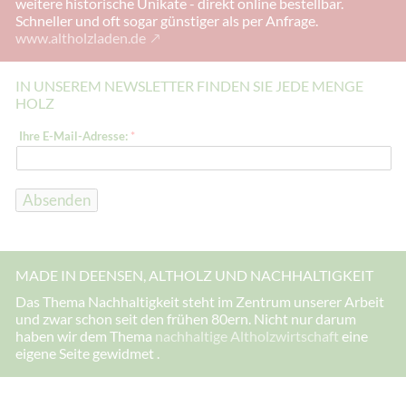
weitere historische Unikate - direkt online bestellbar.
Schneller und oft sogar günstiger als per Anfrage.
www.altholzladen.de
IN UNSEREM NEWSLETTER FINDEN SIE JEDE MENGE
HOLZ
*
Ihre E-Mail-Adresse:
*
I
h
r
e
I
Absenden
h
r
e
MADE IN DEENSEN, ALTHOLZ UND NACHHALTIGKEIT
Das Thema Nachhaltigkeit steht im Zentrum unserer Arbeit
und zwar schon seit den frühen 80ern. Nicht nur darum
haben wir dem Thema
nachhaltige Altholzwirtschaft
eine
eigene Seite gewidmet .