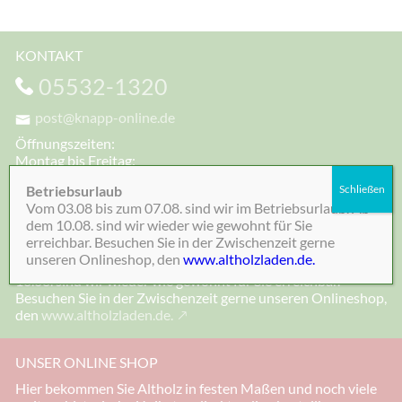
KONTAKT
05532-1320
post@knapp-online.de
Öffnungszeiten:
Montag bis Freitag:
8:00 - 16:00 Uhr
Betriebsurlaub
Schließen
Telefonisch erreichbar:
Vom 03.08 bis zum 07.08. sind wir im Betriebsurlaub. Ab
Montag bis Freitag
dem 10.08. sind wir wieder wie gewohnt für Sie
7:00 - 19:00 Uhr
erreichbar. Besuchen Sie in der Zwischenzeit gerne
unseren Onlineshop, den
www.altholzladen.de.
Vom 03.08 bis zum 07.08. sind wir im Betriebsurlaub. Ab dem
10.08. sind wir wieder wie gewohnt für Sie erreichbar.
Besuchen Sie in der Zwischenzeit gerne unseren Onlineshop,
den
www.altholzladen.de.
UNSER ONLINE SHOP
Hier bekommen Sie Altholz in festen Maßen und noch viele