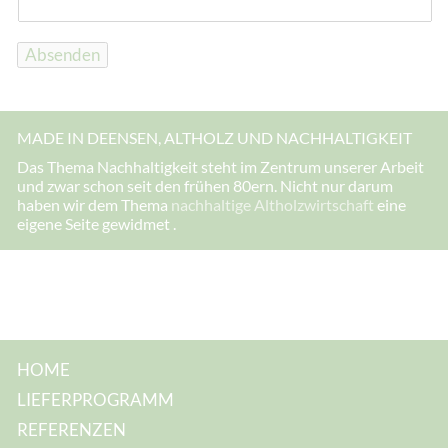
r
e
E
-
Absenden
M
a
i
l
-
MADE IN DEENSEN, ALTHOLZ UND NACHHALTIGKEIT
A
d
Das Thema Nachhaltigkeit steht im Zentrum unserer Arbeit
r
und zwar schon seit den frühen 80ern. Nicht nur darum
e
s
haben wir dem Thema
nachhaltige Altholzwirtschaft
eine
s
eigene Seite gewidmet .
e
:
E
-
M
a
i
l
-
A
HOME
d
r
LIEFERPROGRAMM
e
s
REFERENZEN
s