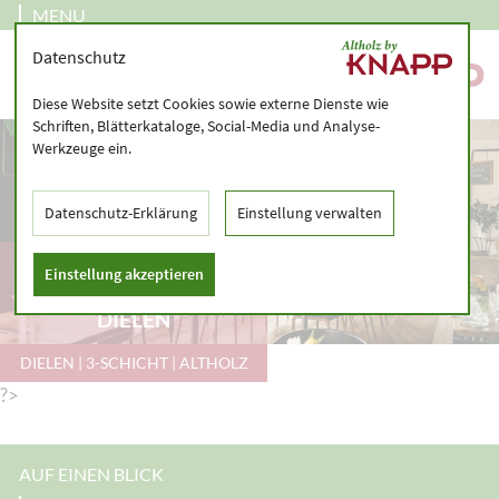
MENU
Datenschutz
Diese Website setzt Cookies sowie externe Dienste wie
Schriften, Blätterkataloge, Social-Media und Analyse-
Werkzeuge ein.
Datenschutz-Erklärung
Einstellung verwalten
DIELUNG NUMMER 5
Einstellung akzeptieren
ALS 3-SCHICHT-
DIELEN
DIELEN | 3-SCHICHT | ALTHOLZ
?>
AUF EINEN BLICK