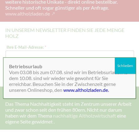
weitere historische Unikate - direkt online bestellbar.
Schneller und oft sogar günstiger als per Anfrage.
www.altholzladen.de
IN UNSEREM NEWSLETTER FINDEN SIE JEDE MENGE
HOLZ
I
Ihre E-Mail-Adresse:
*
h
r
e
E
Betriebsurlaub
Schließen
-
Absenden
Vom 03.08 bis zum 07.08. sind wir im Betriebsurlaub. Ab
M
a
dem 10.08. sind wir wieder wie gewohnt für Sie
i
erreichbar. Besuchen Sie in der Zwischenzeit gerne
l
unseren Onlineshop, den
www.altholzladen.de.
-
MADE IN DEENSEN, ALTHOLZ UND NACHHALTIGKEIT
A
d
Das Thema Nachhaltigkeit steht im Zentrum unserer Arbeit
r
und zwar schon seit den frühen 80ern. Nicht nur darum
e
s
haben wir dem Thema
nachhaltige Altholzwirtschaft
eine
s
eigene Seite gewidmet .
e
:
E
-