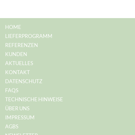
M
a
i
l
-
A
HOME
d
r
LIEFERPROGRAMM
e
s
REFERENZEN
s
e
KUNDEN
:
AKTUELLES
KONTAKT
DATENSCHUTZ
FAQS
TECHNISCHE HINWEISE
ÜBER UNS
IMPRESSUM
AGBS