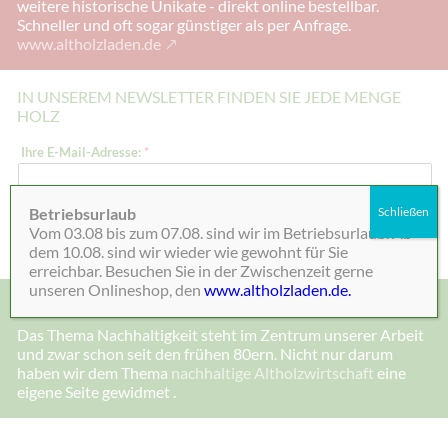
weitere historische Unikate - direkt online bestellbar.
Schneller und oft sogar günstiger als per Anfrage.
www.altholzladen.de
IN UNSEREM NEWSLETTER FINDEN SIE JEDE MENGE
HOLZ
I
Ihre E-Mail-Adresse:
*
h
r
e
E
Betriebsurlaub
Schließen
-
Absenden
Vom 03.08 bis zum 07.08. sind wir im Betriebsurlaub. Ab
M
a
dem 10.08. sind wir wieder wie gewohnt für Sie
i
erreichbar. Besuchen Sie in der Zwischenzeit gerne
l
unseren Onlineshop, den
www.altholzladen.de.
-
MADE IN DEENSEN, ALTHOLZ UND NACHHALTIGKEIT
A
d
Das Thema Nachhaltigkeit steht im Zentrum unserer Arbeit
r
und zwar schon seit den frühen 80ern. Nicht nur darum
e
s
haben wir dem Thema
nachhaltige Altholzwirtschaft
eine
s
eigene Seite gewidmet .
e
:
E
-