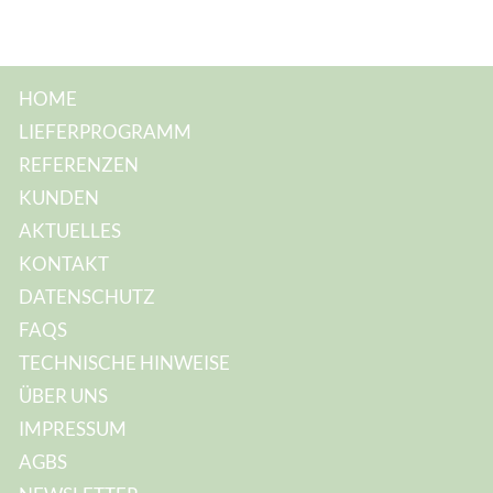
M
a
i
l
-
A
HOME
d
r
LIEFERPROGRAMM
e
s
REFERENZEN
s
e
KUNDEN
:
AKTUELLES
KONTAKT
DATENSCHUTZ
FAQS
TECHNISCHE HINWEISE
ÜBER UNS
IMPRESSUM
AGBS