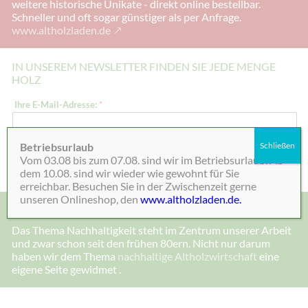
weitere historische Unikate - direkt online bestellbar.
Schneller und oft sogar günstiger als per Anfrage.
www.altholzladen.de
IN UNSEREM NEWSLETTER FINDEN SIE JEDE MENGE
HOLZ
*
Ihre E-Mail-Adresse:
*
*
Betriebsurlaub
Schließen
Absenden
Vom 03.08 bis zum 07.08. sind wir im Betriebsurlaub. Ab
dem 10.08. sind wir wieder wie gewohnt für Sie
erreichbar. Besuchen Sie in der Zwischenzeit gerne
unseren Onlineshop, den
www.altholzladen.de.
MADE IN DEENSEN, ALTHOLZ UND NACHHALTIGKEIT
Das Thema Nachhaltigkeit steht im Zentrum unserer Arbeit
und zwar schon seit den frühen 80ern. Nicht nur darum
haben wir dem Thema
nachhaltige Altholzwirtschaft
eine
eigene Seite gewidmet .