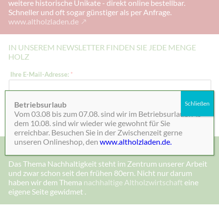
weitere historische Unikate - direkt online bestellbar.
Schneller und oft sogar günstiger als per Anfrage.
www.altholzladen.de
IN UNSEREM NEWSLETTER FINDEN SIE JEDE MENGE
HOLZ
I
Ihre E-Mail-Adresse:
*
h
r
e
I
Betriebsurlaub
Schließen
h
Absenden
Vom 03.08 bis zum 07.08. sind wir im Betriebsurlaub. Ab
r
e
dem 10.08. sind wir wieder wie gewohnt für Sie
erreichbar. Besuchen Sie in der Zwischenzeit gerne
unseren Onlineshop, den
www.altholzladen.de.
MADE IN DEENSEN, ALTHOLZ UND NACHHALTIGKEIT
Das Thema Nachhaltigkeit steht im Zentrum unserer Arbeit
und zwar schon seit den frühen 80ern. Nicht nur darum
haben wir dem Thema
nachhaltige Altholzwirtschaft
eine
eigene Seite gewidmet .