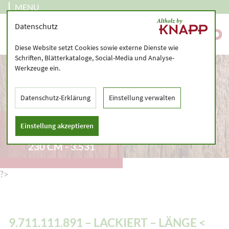
MENU
Datenschutz
Diese Website setzt Cookies sowie externe Dienste wie
Schriften, Blätterkataloge, Social-Media und Analyse-
Werkzeuge ein.
Datenschutz-Erklärung
Einstellung verwalten
9.711.111.891 –
Einstellung akzeptieren
LACKIERT – LÄNGE <
230 CM - 3.531
?>
9.711.111.891 – LACKIERT – LÄNGE <