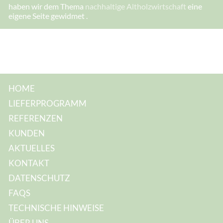
I
haben wir dem Thema
nachhaltige Altholzwirtschaft
eine
h
eigene Seite gewidmet .
r
e
E
-
M
a
i
l
-
A
HOME
d
r
LIEFERPROGRAMM
e
s
REFERENZEN
s
e
KUNDEN
:
AKTUELLES
KONTAKT
DATENSCHUTZ
FAQS
TECHNISCHE HINWEISE
ÜBER UNS