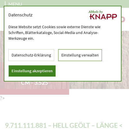
MENU
Datenschutz
Diese Website setzt Cookies sowie externe Dienste wie
Schriften, Blätterkataloge, Social-Media und Analyse-
Werkzeuge ein.
Datenschutz-Erklärung
Einstellung verwalten
9.711.111.881 – HELL
Einstellung akzeptieren
GEÖLT – LÄNGE < 230
CM - 3.525
?>
9.711.111.881 – HELL GEÖLT – LÄNGE <