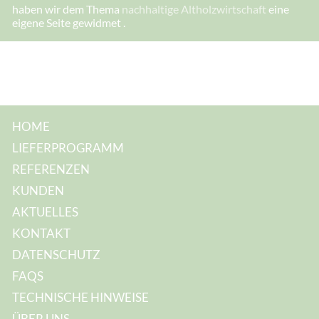
E
haben wir dem Thema
nachhaltige Altholzwirtschaft
eine
-
eigene Seite gewidmet .
M
a
i
l
-
A
d
r
e
s
HOME
s
e
LIEFERPROGRAMM
:
I
REFERENZEN
h
r
KUNDEN
e
AKTUELLES
KONTAKT
DATENSCHUTZ
FAQS
TECHNISCHE HINWEISE
ÜBER UNS