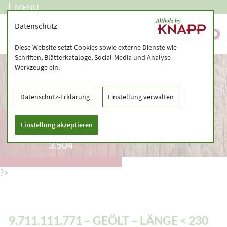
MENU
Datenschutz
Diese Website setzt Cookies sowie externe Dienste wie
Schriften, Blätterkataloge, Social-Media und Analyse-
Werkzeuge ein.
Datenschutz-Erklärung
Einstellung verwalten
9.711.111.771 – GEÖLT
Einstellung akzeptieren
– LÄNGE < 230 CM -
3.504
?>
9.711.111.771 – GEÖLT – LÄNGE < 230