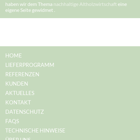
e
haben wir dem Thema
nachhaltige Altholzwirtschaft
eine
s
eigene Seite gewidmet .
s
e
:
HOME
LIEFERPROGRAMM
REFERENZEN
KUNDEN
AKTUELLES
KONTAKT
DATENSCHUTZ
FAQS
TECHNISCHE HINWEISE
ÜBER UNS