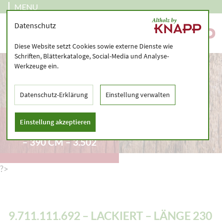
MENU
Datenschutz
Diese Website setzt Cookies sowie externe Dienste wie
Schriften, Blätterkataloge, Social-Media und Analyse-
Werkzeuge ein.
Datenschutz-Erklärung
Einstellung verwalten
9.711.111.692 –
Einstellung akzeptieren
LACKIERT – LÄNGE 230
– 390 CM – 3.502
?>
9.711.111.692 – LACKIERT – LÄNGE 230