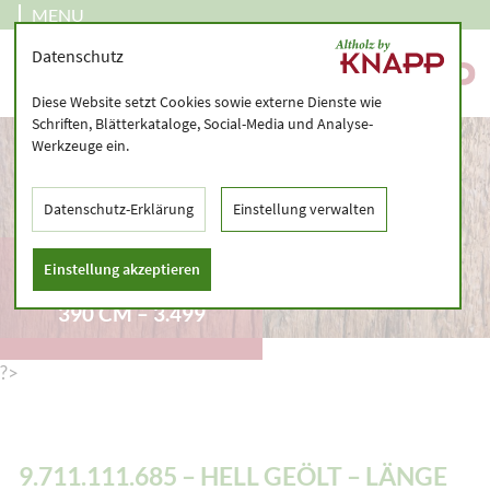
MENU
Datenschutz
Diese Website setzt Cookies sowie externe Dienste wie
Schriften, Blätterkataloge, Social-Media und Analyse-
Werkzeuge ein.
Datenschutz-Erklärung
Einstellung verwalten
9.711.111.685 – HELL
Einstellung akzeptieren
GEÖLT – LÄNGE 230 –
390 CM – 3.499
?>
9.711.111.685 – HELL GEÖLT – LÄNGE