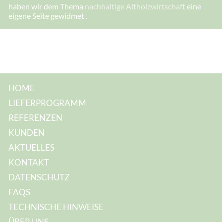
I
haben wir dem Thema
nachhaltige Altholzwirtschaft
eine
h
eigene Seite gewidmet .
r
e
I
h
r
e
HOME
LIEFERPROGRAMM
REFERENZEN
KUNDEN
AKTUELLES
KONTAKT
DATENSCHUTZ
FAQS
TECHNISCHE HINWEISE
ÜBER UNS