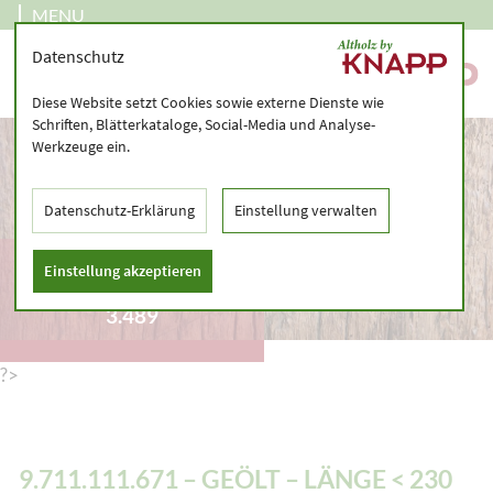
MENU
Datenschutz
Diese Website setzt Cookies sowie externe Dienste wie
Schriften, Blätterkataloge, Social-Media und Analyse-
Werkzeuge ein.
Datenschutz-Erklärung
Einstellung verwalten
9.711.111.671 – GEÖLT
Einstellung akzeptieren
– LÄNGE < 230 CM -
3.489
?>
9.711.111.671 – GEÖLT – LÄNGE < 230