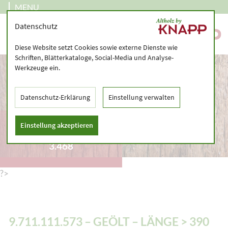
MENU
Datenschutz
Diese Website setzt Cookies sowie externe Dienste wie
Schriften, Blätterkataloge, Social-Media und Analyse-
Werkzeuge ein.
Datenschutz-Erklärung
Einstellung verwalten
9.711.111.573 – GEÖLT
Einstellung akzeptieren
– LÄNGE > 390 CM –
3.468
?>
9.711.111.573 – GEÖLT – LÄNGE > 390