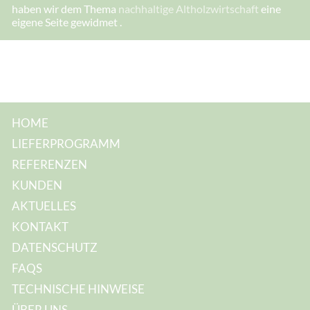
I
haben wir dem Thema
nachhaltige Altholzwirtschaft
eine
h
eigene Seite gewidmet .
r
e
I
h
r
e
HOME
LIEFERPROGRAMM
REFERENZEN
KUNDEN
AKTUELLES
KONTAKT
DATENSCHUTZ
FAQS
TECHNISCHE HINWEISE
ÜBER UNS