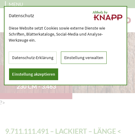
MENU
Datenschutz
Diese Website setzt Cookies sowie externe Dienste wie
Schriften, Blätterkataloge, Social-Media und Analyse-
Werkzeuge ein.
Datenschutz-Erklärung
Einstellung verwalten
9.711.111.491 –
Einstellung akzeptieren
LACKIERT – LÄNGE <
230 CM - 3.463
?>
9.711.111.491 – LACKIERT – LÄNGE <