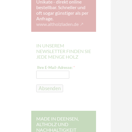
Unikate - direkt online
bestellbar. Schneller und
oft sogar günstiger als per
Anfrage.
www.altholzladen.de
IN UNSEREM
NEWSLETTER FINDEN SIE
JEDE MENGE HOLZ
I
Ihre E-Mail-Adresse:
*
h
r
e
E
-
Absenden
M
a
i
l
-
A
d
MADE IN DEENSEN,
r
ALTHOLZ UND
e
NACHHALTIGKEIT
s