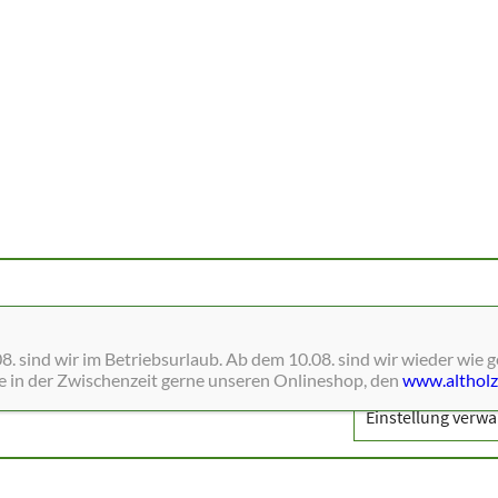
ne Dienste wie Schriften, Blätterkataloge, Social-Media und Analys
. sind wir im Betriebsurlaub. Ab dem 10.08. sind wir wieder wie 
ie in der Zwischenzeit gerne unseren Onlineshop, den
www.altholz
Einstellung verwa