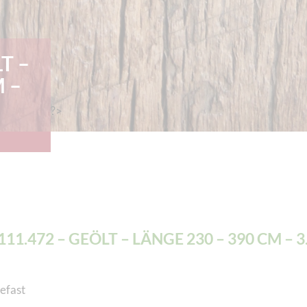
T –
 –
?>
.111.472 – GEÖLT – LÄNGE 230 – 390 CM – 3
efast