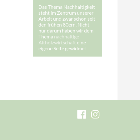
s
Das Thema Nachhaltigkeit
e
steht im Zentrum unserer
:
E
Arbeit und zwar schon seit
-
den frühen 80ern. Nicht
M
nur darum haben wir dem
a
Thema
nachhaltige
i
l
Altholzwirtschaft
eine
-
eigene Seite gewidmet .
A
d
r
e
s
s
e
: