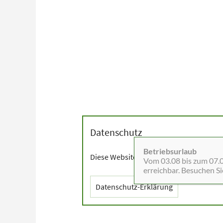
Datenschutz
Betriebsurlaub
Diese Website setzt Cookies sowie exter
Vom 03.08 bis zum 07.08
erreichbar. Besuchen S
Datenschutz-Erklärung