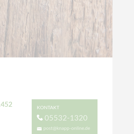
.452
KONTAKT
05532-1320
post@knapp-online.de