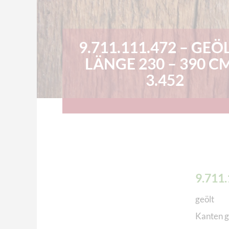
9.711.111.472 – GEÖL
LÄNGE 230 – 390 CM
3.452
9.711
geölt
Kanten g