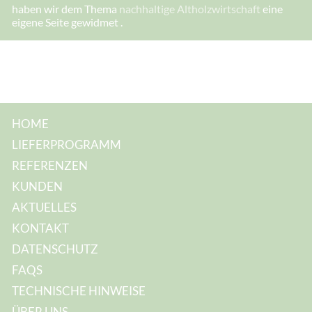
I
haben wir dem Thema
nachhaltige Altholzwirtschaft
eine
h
eigene Seite gewidmet .
r
e
*
HOME
LIEFERPROGRAMM
REFERENZEN
KUNDEN
AKTUELLES
KONTAKT
DATENSCHUTZ
FAQS
TECHNISCHE HINWEISE
ÜBER UNS