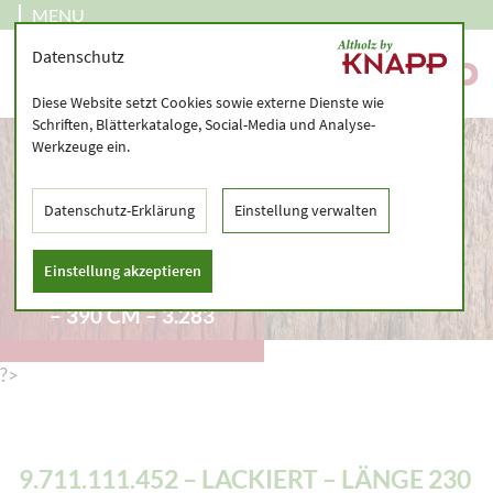
MENU
Datenschutz
Diese Website setzt Cookies sowie externe Dienste wie
Schriften, Blätterkataloge, Social-Media und Analyse-
Werkzeuge ein.
Datenschutz-Erklärung
Einstellung verwalten
9.711.111.452 –
Einstellung akzeptieren
LACKIERT – LÄNGE 230
– 390 CM – 3.283
?>
9.711.111.452 – LACKIERT – LÄNGE 230