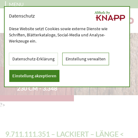
MENU
Datenschutz
Diese Website setzt Cookies sowie externe Dienste wie
Schriften, Blätterkataloge, Social-Media und Analyse-
Werkzeuge ein.
Datenschutz-Erklärung
Einstellung verwalten
9.711.111.351 –
Einstellung akzeptieren
LACKIERT – LÄNGE <
230 CM - 3.348
?>
9.711.111.351 – LACKIERT – LÄNGE <