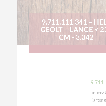
9.711.111.341 – HE
GEÖLT – LÄNGE < 2
CM - 3.342
9.711
hell geölt
Kanten g