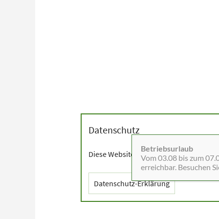
Datenschutz
Betriebsurlaub
Diese Website setzt Cookies sowie exter
Vom 03.08 bis zum 07.08
erreichbar. Besuchen S
Datenschutz-Erklärung