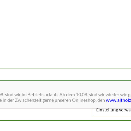
ne Dienste wie Schriften, Blätterkataloge, Social-Media und Analys
. sind wir im Betriebsurlaub. Ab dem 10.08. sind wir wieder wie 
ie in der Zwischenzeit gerne unseren Onlineshop, den
www.altholz
Einstellung verwa