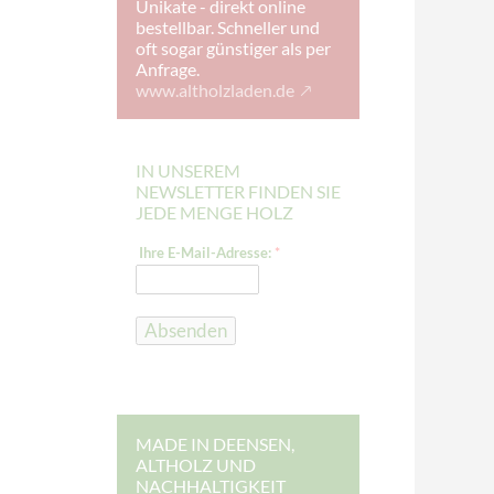
Unikate - direkt online
bestellbar. Schneller und
oft sogar günstiger als per
Anfrage.
www.altholzladen.de
IN UNSEREM
NEWSLETTER FINDEN SIE
JEDE MENGE HOLZ
E
Ihre E-Mail-Adresse:
*
-
M
a
i
l
Absenden
-
A
d
r
e
s
s
MADE IN DEENSEN,
e
ALTHOLZ UND
:
NACHHALTIGKEIT
I