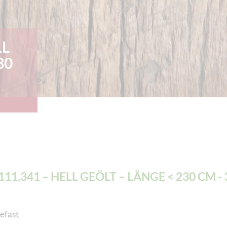
LL
30
?>
.111.341 – HELL GEÖLT – LÄNGE < 230 CM - 
efast