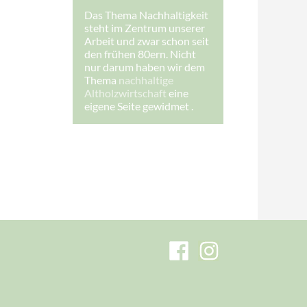
h
Das Thema Nachhaltigkeit
r
steht im Zentrum unserer
e
*
Arbeit und zwar schon seit
den frühen 80ern. Nicht
nur darum haben wir dem
Thema
nachhaltige
Altholzwirtschaft
eine
eigene Seite gewidmet .