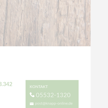
3.342
KONTAKT
05532-1320
post@knapp-online.de