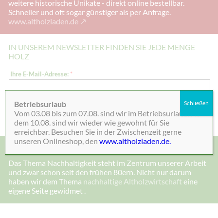
weitere historische Unikate - direkt online bestellbar.
Schneller und oft sogar günstiger als per Anfrage.
www.altholzladen.de
IN UNSEREM NEWSLETTER FINDEN SIE JEDE MENGE
HOLZ
I
Ihre E-Mail-Adresse:
*
h
r
e
I
Betriebsurlaub
Schließen
h
Absenden
Vom 03.08 bis zum 07.08. sind wir im Betriebsurlaub. Ab
r
e
dem 10.08. sind wir wieder wie gewohnt für Sie
E
erreichbar. Besuchen Sie in der Zwischenzeit gerne
-
unseren Onlineshop, den
www.altholzladen.de.
M
MADE IN DEENSEN, ALTHOLZ UND NACHHALTIGKEIT
a
i
Das Thema Nachhaltigkeit steht im Zentrum unserer Arbeit
l
und zwar schon seit den frühen 80ern. Nicht nur darum
-
A
haben wir dem Thema
nachhaltige Altholzwirtschaft
eine
d
eigene Seite gewidmet .
r
e
s
s