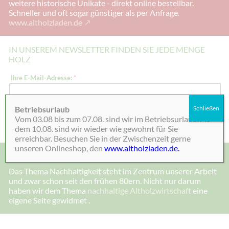
weitere historische Unikate - direkt online bestellbar.
Schneller und oft sogar günstiger als per Anfrage.
www.altholzladen.de
IN UNSEREM NEWSLETTER FINDEN SIE JEDE MENGE
HOLZ
E
Ihre E-Mail-Adresse:
*
-
M
a
i
Betriebsurlaub
Schließen
l
Absenden
Vom 03.08 bis zum 07.08. sind wir im Betriebsurlaub. Ab
-
A
dem 10.08. sind wir wieder wie gewohnt für Sie
d
erreichbar. Besuchen Sie in der Zwischenzeit gerne
r
unseren Onlineshop, den
www.altholzladen.de.
e
MADE IN DEENSEN, ALTHOLZ UND NACHHALTIGKEIT
s
s
Das Thema Nachhaltigkeit steht im Zentrum unserer Arbeit
e
und zwar schon seit den frühen 80ern. Nicht nur darum
:
I
haben wir dem Thema
nachhaltige Altholzwirtschaft
eine
h
eigene Seite gewidmet .
r
e
*