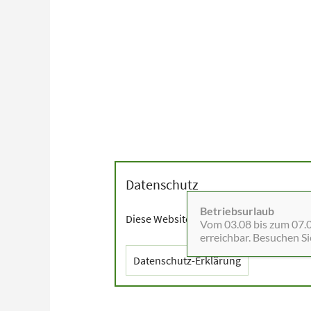
Datenschutz
Betriebsurlaub
Diese Website setzt Cookies sowie exter
Vom 03.08 bis zum 07.08
erreichbar. Besuchen S
Datenschutz-Erklärung