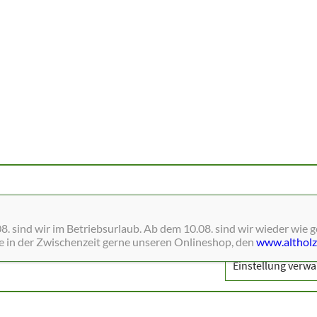
ne Dienste wie Schriften, Blätterkataloge, Social-Media und Analys
. sind wir im Betriebsurlaub. Ab dem 10.08. sind wir wieder wie 
ie in der Zwischenzeit gerne unseren Onlineshop, den
www.altholz
Einstellung verwa