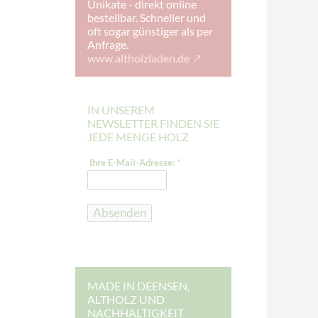
Unikate - direkt online
bestellbar. Schneller und
oft sogar günstiger als per
Anfrage.
www.altholzladen.de
IN UNSEREM
NEWSLETTER FINDEN SIE
JEDE MENGE HOLZ
*
Ihre E-Mail-Adresse:
*
I
h
r
e
E
Absenden
-
M
a
i
l
-
A
MADE IN DEENSEN,
d
ALTHOLZ UND
r
NACHHALTIGKEIT
e