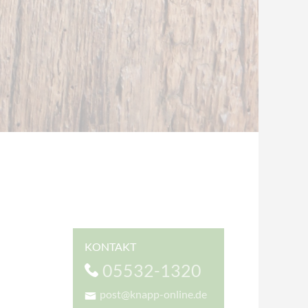
KONTAKT
05532-1320
post@knapp-online.de