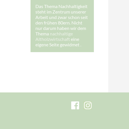
s
Das Thema Nachhaltigkeit
s
steht im Zentrum unserer
e
:
Arbeit und zwar schon seit
den frühen 80ern. Nicht
nur darum haben wir dem
Thema
nachhaltige
Altholzwirtschaft
eine
eigene Seite gewidmet .