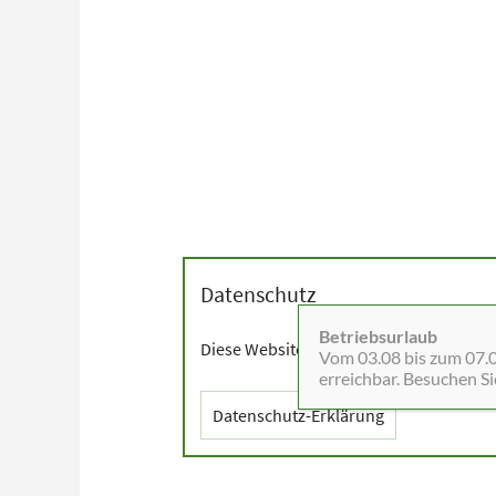
Datenschutz
Betriebsurlaub
Diese Website setzt Cookies sowie exter
Vom 03.08 bis zum 07.08
erreichbar. Besuchen S
Datenschutz-Erklärung