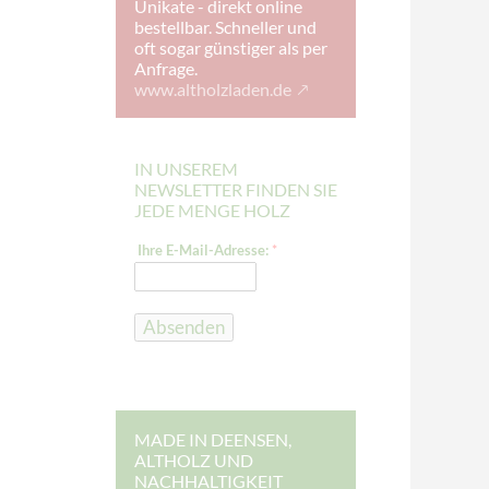
Unikate - direkt online
bestellbar. Schneller und
oft sogar günstiger als per
Anfrage.
www.altholzladen.de
IN UNSEREM
NEWSLETTER FINDEN SIE
JEDE MENGE HOLZ
I
Ihre E-Mail-Adresse:
*
h
r
e
*
E
Absenden
-
M
a
i
l
-
A
MADE IN DEENSEN,
d
ALTHOLZ UND
r
NACHHALTIGKEIT
e