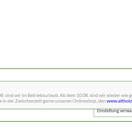
ne Dienste wie Schriften, Blätterkataloge, Social-Media und Analys
. sind wir im Betriebsurlaub. Ab dem 10.08. sind wir wieder wie 
ie in der Zwischenzeit gerne unseren Onlineshop, den
www.altholz
Einstellung verwa