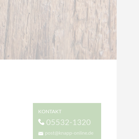
KONTAKT
05532-1320
post@knapp-online.de