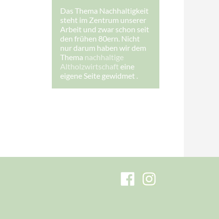
s
Das Thema Nachhaltigkeit
s
steht im Zentrum unserer
e
:
Arbeit und zwar schon seit
den frühen 80ern. Nicht
nur darum haben wir dem
Thema
nachhaltige
Altholzwirtschaft
eine
eigene Seite gewidmet .