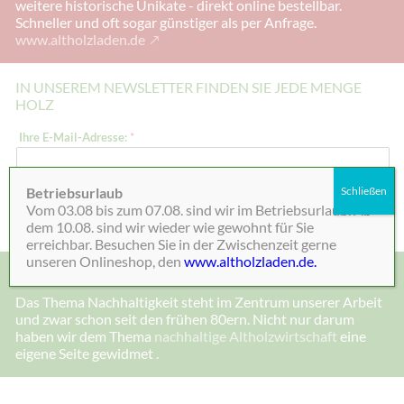
weitere historische Unikate - direkt online bestellbar.
Schneller und oft sogar günstiger als per Anfrage.
www.altholzladen.de
IN UNSEREM NEWSLETTER FINDEN SIE JEDE MENGE
HOLZ
*
Ihre E-Mail-Adresse:
*
*
I
h
r
Betriebsurlaub
Schließen
e
Absenden
Vom 03.08 bis zum 07.08. sind wir im Betriebsurlaub. Ab
dem 10.08. sind wir wieder wie gewohnt für Sie
erreichbar. Besuchen Sie in der Zwischenzeit gerne
unseren Onlineshop, den
www.altholzladen.de.
MADE IN DEENSEN, ALTHOLZ UND NACHHALTIGKEIT
Das Thema Nachhaltigkeit steht im Zentrum unserer Arbeit
und zwar schon seit den frühen 80ern. Nicht nur darum
haben wir dem Thema
nachhaltige Altholzwirtschaft
eine
eigene Seite gewidmet .