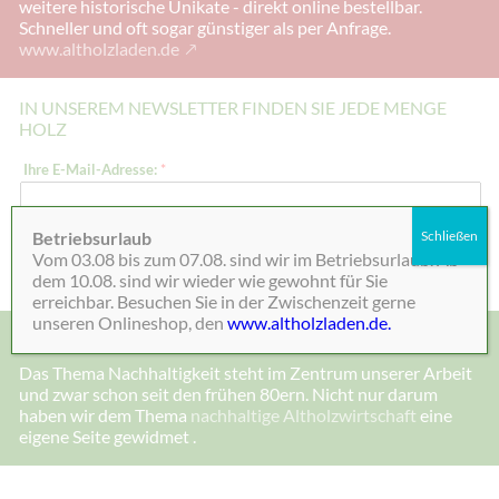
weitere historische Unikate - direkt online bestellbar.
Schneller und oft sogar günstiger als per Anfrage.
www.altholzladen.de
IN UNSEREM NEWSLETTER FINDEN SIE JEDE MENGE
HOLZ
*
Ihre E-Mail-Adresse:
*
*
E
-
M
Betriebsurlaub
Schließen
a
Absenden
Vom 03.08 bis zum 07.08. sind wir im Betriebsurlaub. Ab
i
l
dem 10.08. sind wir wieder wie gewohnt für Sie
-
erreichbar. Besuchen Sie in der Zwischenzeit gerne
A
unseren Onlineshop, den
www.altholzladen.de.
d
MADE IN DEENSEN, ALTHOLZ UND NACHHALTIGKEIT
r
e
Das Thema Nachhaltigkeit steht im Zentrum unserer Arbeit
s
und zwar schon seit den frühen 80ern. Nicht nur darum
s
e
haben wir dem Thema
nachhaltige Altholzwirtschaft
eine
:
eigene Seite gewidmet .