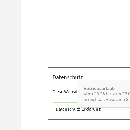
Datenschutz
Betriebsurlaub
Diese Website setzt Cookies sowie exter
Vom 03.08 bis zum 07.08
erreichbar. Besuchen S
Datenschutz-Erklärung