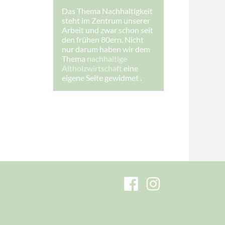
-
Das Thema Nachhaltigkeit
M
steht im Zentrum unserer
a
i
Arbeit und zwar schon seit
l
den frühen 80ern. Nicht
-
nur darum haben wir dem
A
Thema
nachhaltige
d
r
Altholzwirtschaft
eine
e
eigene Seite gewidmet .
s
s
e
:
E
-
M
a
i
l
-
A
d
r
e
s
s
e
: