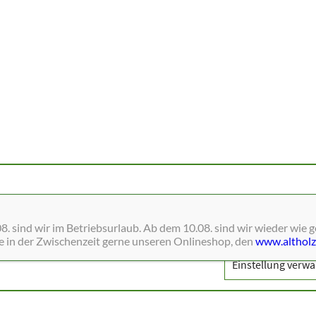
ne Dienste wie Schriften, Blätterkataloge, Social-Media und Analys
. sind wir im Betriebsurlaub. Ab dem 10.08. sind wir wieder wie 
ie in der Zwischenzeit gerne unseren Onlineshop, den
www.altholz
Einstellung verwa