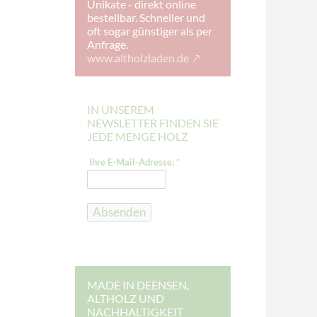
Unikate - direkt online
bestellbar. Schneller und
oft sogar günstiger als per
Anfrage.
www.altholzladen.de
IN UNSEREM
NEWSLETTER FINDEN SIE
JEDE MENGE HOLZ
E
Ihre E-Mail-Adresse:
*
-
M
a
i
l
Absenden
-
A
d
r
e
s
s
MADE IN DEENSEN,
e
ALTHOLZ UND
:
NACHHALTIGKEIT
E