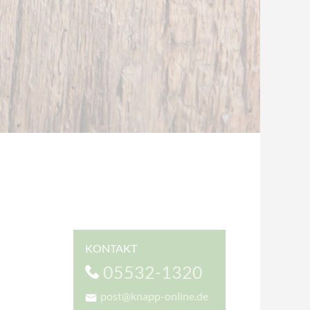
KONTAKT
05532-1320
post@knapp-online.de