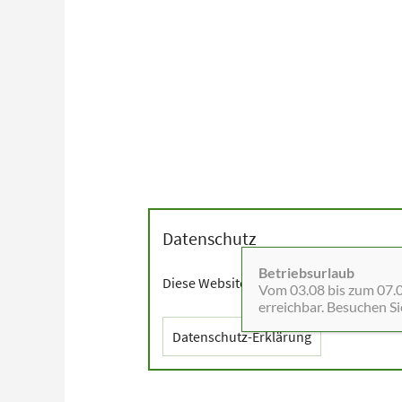
Datenschutz
Betriebsurlaub
Diese Website setzt Cookies sowie exter
Vom 03.08 bis zum 07.08
erreichbar. Besuchen S
Datenschutz-Erklärung