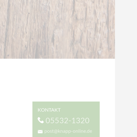
KONTAKT
05532-1320
post@knapp-online.de