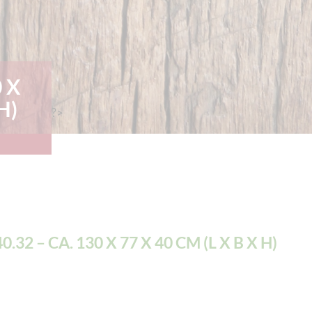
0 X
H)
?>
0.32 – CA. 130 X 77 X 40 CM (L X B X H)