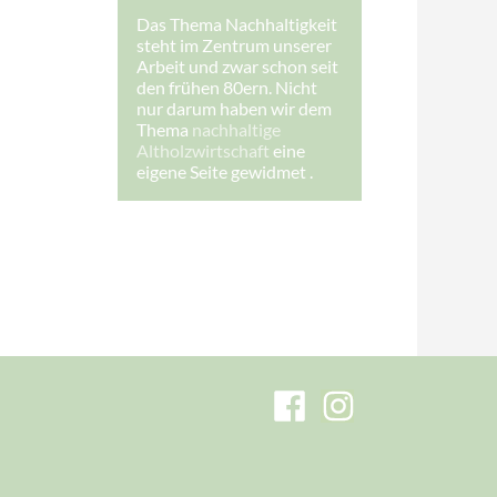
s
Das Thema Nachhaltigkeit
e
steht im Zentrum unserer
:
I
Arbeit und zwar schon seit
h
den frühen 80ern. Nicht
r
nur darum haben wir dem
e
Thema
nachhaltige
Altholzwirtschaft
eine
eigene Seite gewidmet .