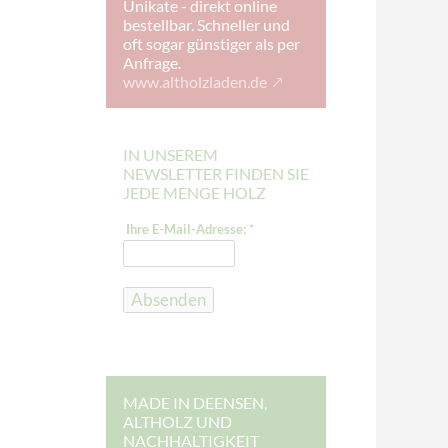
Unikate - direkt online
bestellbar. Schneller und
oft sogar günstiger als per
Anfrage.
www.altholzladen.de
IN UNSEREM
NEWSLETTER FINDEN SIE
JEDE MENGE HOLZ
I
Ihre E-Mail-Adresse:
*
h
r
e
E
-
Absenden
M
a
i
l
-
A
d
MADE IN DEENSEN,
r
ALTHOLZ UND
e
NACHHALTIGKEIT
s