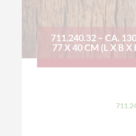
711.240.32 – CA. 13
77 X 40 CM (L X B X 
711.24