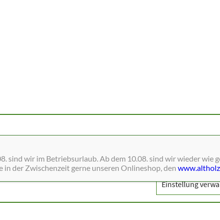
ne Dienste wie Schriften, Blätterkataloge, Social-Media und Analys
. sind wir im Betriebsurlaub. Ab dem 10.08. sind wir wieder wie 
ie in der Zwischenzeit gerne unseren Onlineshop, den
www.altholz
Einstellung verwa