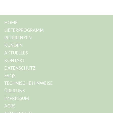
l
-
A
d
r
e
HOME
s
s
LIEFERPROGRAMM
e
:
REFERENZEN
KUNDEN
AKTUELLES
KONTAKT
DATENSCHUTZ
FAQS
TECHNISCHE HINWEISE
ÜBER UNS
IMPRESSUM
AGBS