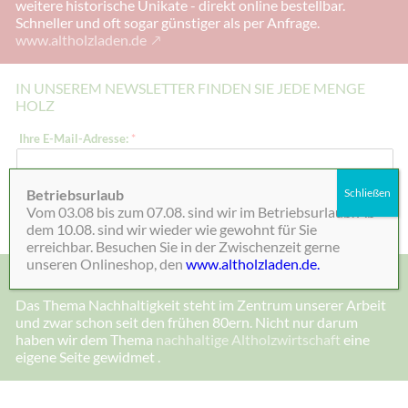
weitere historische Unikate - direkt online bestellbar.
Schneller und oft sogar günstiger als per Anfrage.
www.altholzladen.de
IN UNSEREM NEWSLETTER FINDEN SIE JEDE MENGE
HOLZ
E
Ihre E-Mail-Adresse:
*
-
M
a
i
Betriebsurlaub
Schließen
l
Absenden
Vom 03.08 bis zum 07.08. sind wir im Betriebsurlaub. Ab
-
A
dem 10.08. sind wir wieder wie gewohnt für Sie
d
erreichbar. Besuchen Sie in der Zwischenzeit gerne
r
unseren Onlineshop, den
www.altholzladen.de.
e
MADE IN DEENSEN, ALTHOLZ UND NACHHALTIGKEIT
s
s
Das Thema Nachhaltigkeit steht im Zentrum unserer Arbeit
e
und zwar schon seit den frühen 80ern. Nicht nur darum
:
*
haben wir dem Thema
nachhaltige Altholzwirtschaft
eine
E
eigene Seite gewidmet .
-
M
a
i