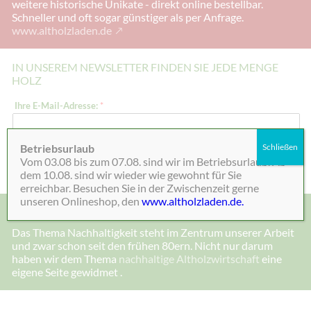
weitere historische Unikate - direkt online bestellbar.
Schneller und oft sogar günstiger als per Anfrage.
www.altholzladen.de
IN UNSEREM NEWSLETTER FINDEN SIE JEDE MENGE
HOLZ
*
Ihre E-Mail-Adresse:
*
E
-
M
a
Betriebsurlaub
Schließen
i
Absenden
Vom 03.08 bis zum 07.08. sind wir im Betriebsurlaub. Ab
l
-
dem 10.08. sind wir wieder wie gewohnt für Sie
A
erreichbar. Besuchen Sie in der Zwischenzeit gerne
d
unseren Onlineshop, den
www.altholzladen.de.
r
MADE IN DEENSEN, ALTHOLZ UND NACHHALTIGKEIT
e
s
Das Thema Nachhaltigkeit steht im Zentrum unserer Arbeit
s
und zwar schon seit den frühen 80ern. Nicht nur darum
e
:
haben wir dem Thema
nachhaltige Altholzwirtschaft
eine
I
eigene Seite gewidmet .
h
r
e