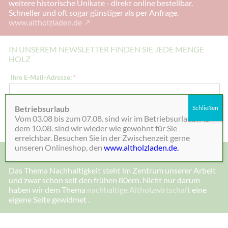
weitere historische Unikate - direkt online bestellbar.
Schneller und oft sogar günstiger als per Anfrage.
www.altholzladen.de
IN UNSEREM NEWSLETTER FINDEN SIE JEDE MENGE
HOLZ
E
Ihre E-Mail-Adresse:
*
-
M
a
i
Betriebsurlaub
Schließen
l
Absenden
Vom 03.08 bis zum 07.08. sind wir im Betriebsurlaub. Ab
-
A
dem 10.08. sind wir wieder wie gewohnt für Sie
d
erreichbar. Besuchen Sie in der Zwischenzeit gerne
r
unseren Onlineshop, den
www.altholzladen.de.
e
MADE IN DEENSEN, ALTHOLZ UND NACHHALTIGKEIT
s
s
Das Thema Nachhaltigkeit steht im Zentrum unserer Arbeit
e
und zwar schon seit den frühen 80ern. Nicht nur darum
:
I
haben wir dem Thema
nachhaltige Altholzwirtschaft
eine
h
eigene Seite gewidmet .
r
e
I
h