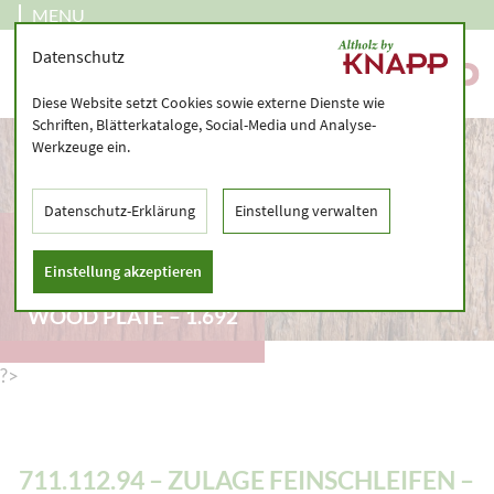
MENU
Datenschutz
Diese Website setzt Cookies sowie externe Dienste wie
Schriften, Blätterkataloge, Social-Media und Analyse-
Werkzeuge ein.
Datenschutz-Erklärung
Einstellung verwalten
711.112.94 – ZULAGE
FEINSCHLEIFEN –
Einstellung akzeptieren
MASSIVE LAMINATED
WOOD PLATE – 1.692
?>
711.112.94 – ZULAGE FEINSCHLEIFEN –