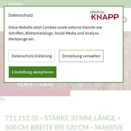
MENU
Datenschutz
Diese Website setzt Cookies sowie externe Dienste wie
Schriften, Blätterkataloge, Social-Media und Analyse-
Werkzeuge ein.
711.112.35 – STÄRKE
30 MM, LÄNGE > 500
Datenschutz-Erklärung
Einstellung verwalten
CM, BREITE BIS 120 CM
– MASSIVE
Einstellung akzeptieren
LAMINATED WOOD
PLATE – 2.632
?>
711.112.35 – STÄRKE 30 MM, LÄNGE >
500 CM, BREITE BIS 120 CM – MASSIVE