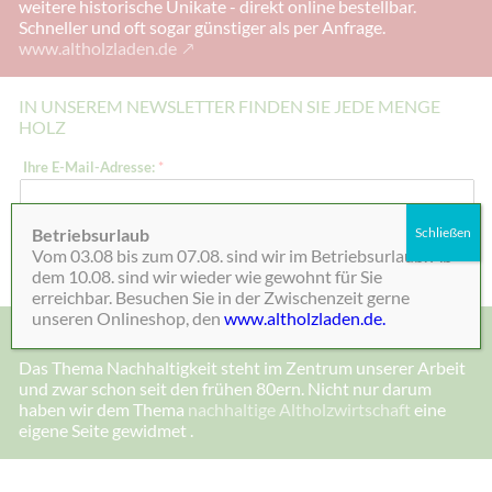
weitere historische Unikate - direkt online bestellbar.
Schneller und oft sogar günstiger als per Anfrage.
www.altholzladen.de
IN UNSEREM NEWSLETTER FINDEN SIE JEDE MENGE
HOLZ
I
Ihre E-Mail-Adresse:
*
h
r
e
I
Betriebsurlaub
Schließen
h
Absenden
Vom 03.08 bis zum 07.08. sind wir im Betriebsurlaub. Ab
r
e
dem 10.08. sind wir wieder wie gewohnt für Sie
erreichbar. Besuchen Sie in der Zwischenzeit gerne
unseren Onlineshop, den
www.altholzladen.de.
MADE IN DEENSEN, ALTHOLZ UND NACHHALTIGKEIT
Das Thema Nachhaltigkeit steht im Zentrum unserer Arbeit
und zwar schon seit den frühen 80ern. Nicht nur darum
haben wir dem Thema
nachhaltige Altholzwirtschaft
eine
eigene Seite gewidmet .