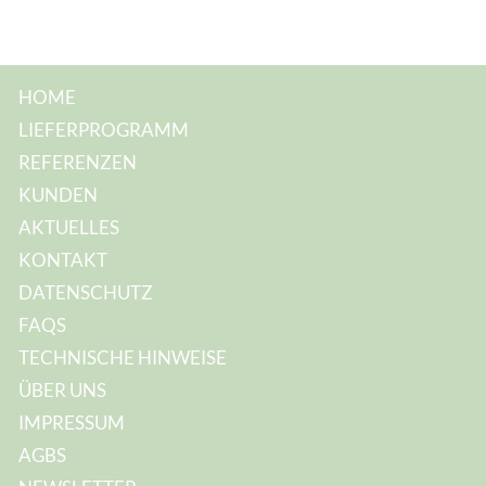
l
-
A
d
r
e
HOME
s
s
LIEFERPROGRAMM
e
:
REFERENZEN
KUNDEN
AKTUELLES
KONTAKT
DATENSCHUTZ
FAQS
TECHNISCHE HINWEISE
ÜBER UNS
IMPRESSUM
AGBS