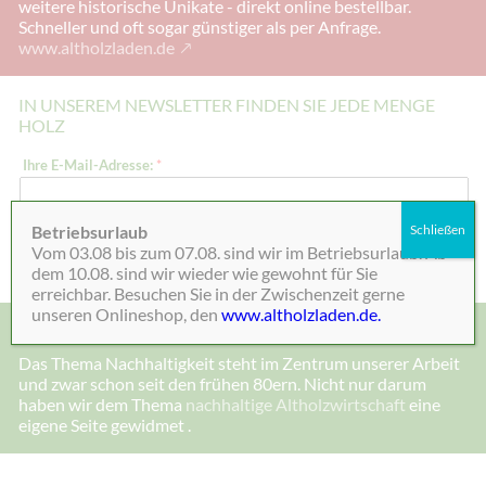
weitere historische Unikate - direkt online bestellbar.
Schneller und oft sogar günstiger als per Anfrage.
www.altholzladen.de
IN UNSEREM NEWSLETTER FINDEN SIE JEDE MENGE
HOLZ
*
Ihre E-Mail-Adresse:
*
E
-
M
a
Betriebsurlaub
Schließen
i
Absenden
Vom 03.08 bis zum 07.08. sind wir im Betriebsurlaub. Ab
l
-
dem 10.08. sind wir wieder wie gewohnt für Sie
A
erreichbar. Besuchen Sie in der Zwischenzeit gerne
d
unseren Onlineshop, den
www.altholzladen.de.
r
MADE IN DEENSEN, ALTHOLZ UND NACHHALTIGKEIT
e
s
Das Thema Nachhaltigkeit steht im Zentrum unserer Arbeit
s
und zwar schon seit den frühen 80ern. Nicht nur darum
e
:
haben wir dem Thema
nachhaltige Altholzwirtschaft
eine
E
eigene Seite gewidmet .
-
M
a
i