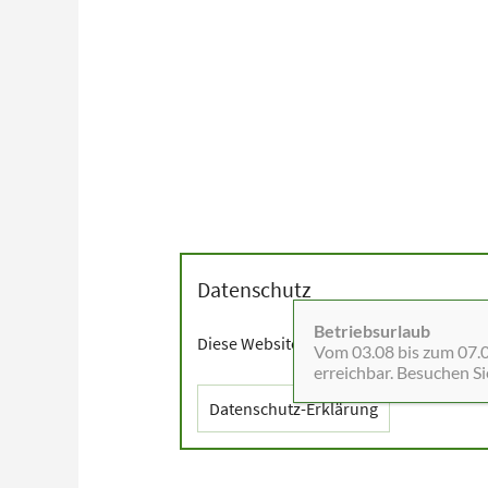
Datenschutz
Betriebsurlaub
Diese Website setzt Cookies sowie exter
Vom 03.08 bis zum 07.08
erreichbar. Besuchen S
Datenschutz-Erklärung