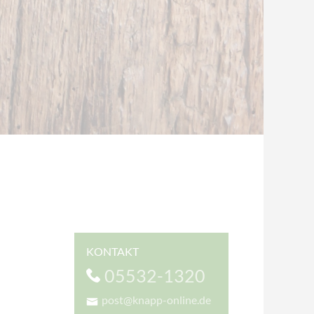
KONTAKT
05532-1320
post@knapp-online.de