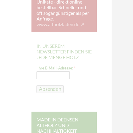
Unikate - direkt online
bestellbar. Schneller und
oft sogar günstiger als per
Anfrage.
www.altholzladen.de
IN UNSEREM
NEWSLETTER FINDEN SIE
JEDE MENGE HOLZ
I
Ihre E-Mail-Adresse:
*
h
r
e
I
h
Absenden
r
e
I
h
r
e
MADE IN DEENSEN,
ALTHOLZ UND
NACHHALTIGKEIT