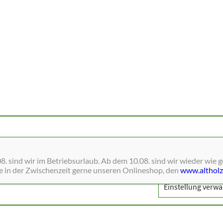
ne Dienste wie Schriften, Blätterkataloge, Social-Media und Analys
. sind wir im Betriebsurlaub. Ab dem 10.08. sind wir wieder wie 
ie in der Zwischenzeit gerne unseren Onlineshop, den
www.altholz
Einstellung verwa