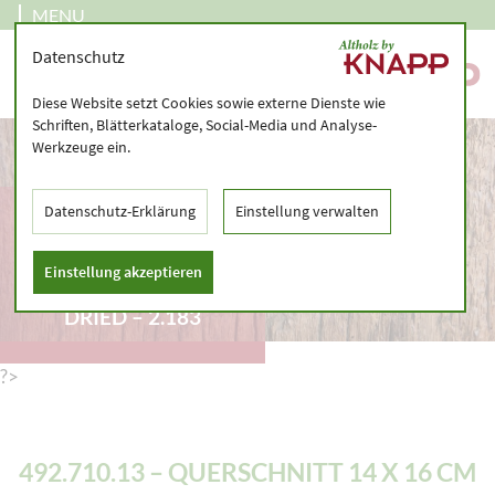
MENU
Datenschutz
Diese Website setzt Cookies sowie externe Dienste wie
Schriften, Blätterkataloge, Social-Media und Analyse-
Werkzeuge ein.
492.710.13 –
Datenschutz-Erklärung
Einstellung verwalten
QUERSCHNITT 14 X 16
CM – PLANED
Einstellung akzeptieren
SQUARED TIMBER, AIR,
DRIED – 2.183
?>
492.710.13 – QUERSCHNITT 14 X 16 CM